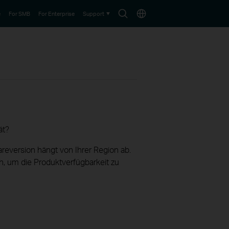
Search
Choose
e
For SMB
For Enterprise
Support
icon
location
ät?
reversion hängt von Ihrer Region ab.
h, um die Produktverfügbarkeit zu