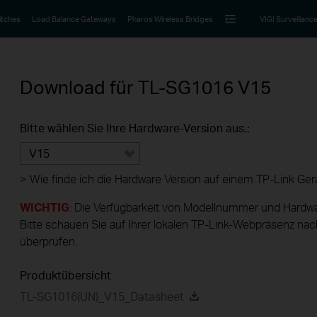
itches
Load Balance Gateways
Pharos Wireless Bridges
VIGI Surveillanc
Download für
TL-SG1016
V15
Bitte wählen Sie Ihre Hardware-Version aus.:
V15
>
Wie finde ich die Hardware Version auf einem TP-Link Ger
WICHTIG
: Die Verfügbarkeit von Modellnummer und Hardwa
Bitte schauen Sie auf Ihrer lokalen TP-Link-Webpräsenz nac
überprüfen.
Produktübersicht
TL-SG1016(UN)_V15_Datasheet