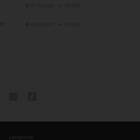
07-23-2024
351623
views
D?
09-25-2023
510100
views
Lernportal