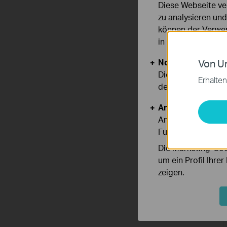
Diese Webseite ve
zu analysieren un
können der Verwen
in unseren
Datens
Notwendige Cook
Von Un
Diese Cookies sind
Erhalten
deaktiviert werden
Analyse- und Mar
Analyse-Cookies er
Funktionsweise un
Die Marketing-Coo
um ein Profil Ihre
zeigen.