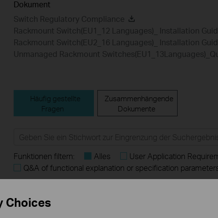
Dokument
Switch Regulatory Compliance
Rackmount Switch(EU1_12 Languages)_ Installation Gui
Rackmount Switch(EU2_16 Languages)_ Installation Gui
Unmanaged Rackmount Switches(EU1_13Languages)_Quic
Häufig gestellte
Zusammenhängende
Fragen
Dokumente
Funktionen filtern:
Alles
User Application Require
Q&A of functional explanation or specification parameter
Häufig gestellte Fragen
y Choices
What Are the Differences in Features and Application