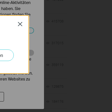
line-Aktivitäten
 haben. Sie
ionen finden Sie
07-17-2026
415708
views
Close
Systemen nicht
 a
07-16-2026
317015
views
en
alysieren, um die
07-16-2026
359119
views
n gesetzt werden,
deren Websites zu
tch
06-24-2026
129875
views
06-24-2026
184176
views