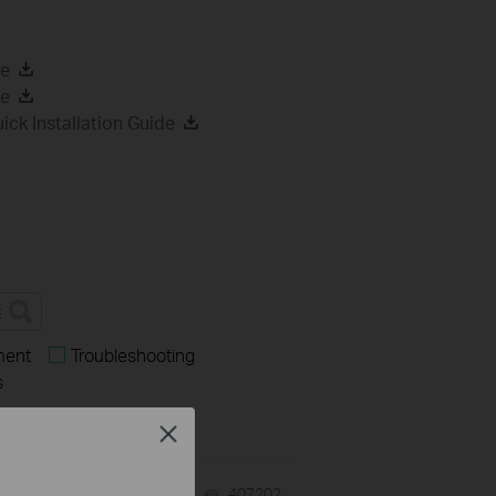
de
de
k Installation Guide
ment
Troubleshooting
s
Close
07-31-2026
407202
views