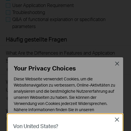
User Application Requirement
Troubleshooting
Q&A of functional explanation or specification
parameters
Häufig gestellte Fragen
What Are the Differences in Features and Application
Scenarios Among Various Series Switches
Close
Your Privacy Choices
07-31-2026
407202
views
Diese Webseite verwendet Cookies, um die
Why Are the Ethernet LED Indicators Off on My TP-Link
Websitenavigation zu verbessern, Online-Aktivitäten zu
Unmanaged Switch?
analysieren und die bestmögliche Nutzererfahrung auf
unseren Webseiten zu haben. Sie können der
07-17-2026
415708
views
Verwendung von Cookies jederzeit Widersprechen.
Nähere Informationen finden Sie in unseren
What Can I Do If My PC Is Not Working When Connected
Datenschutzhinweisen
.
to a TP-Link Unmanaged Switch?
Close
Von United States?
Notwendige Cookies
07-16-2026
317015
views