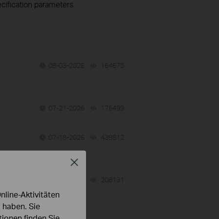
ecification parameters
08-03-2026
164675
views
07-21-2026
176499
views
07-18-2026
439812
views
Close
r
06-17-2026
208131
views
line-Aktivitäten
 haben. Sie
ionen finden Sie