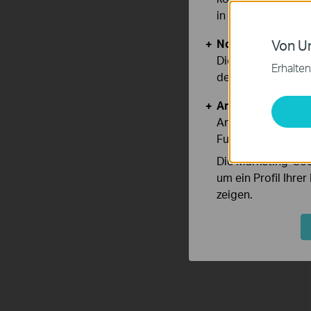
in unseren
Datens
Notwendige Cook
Von Un
Diese Cookies sind
Erhalten
deaktiviert werden
Analyse- und Mar
Analyse-Cookies er
Funktionsweise un
Die Marketing-Coo
um ein Profil Ihre
zeigen.