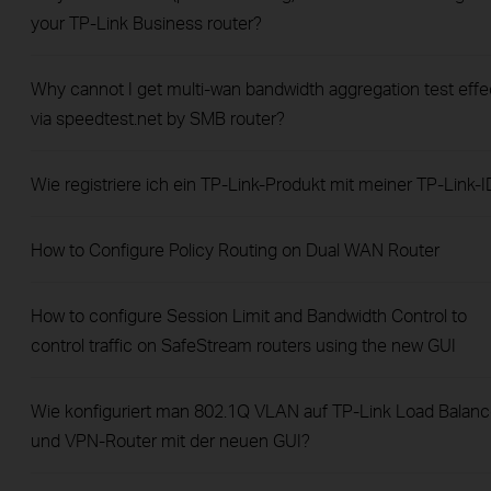
your TP-Link Business router?
Why cannot I get multi-wan bandwidth aggregation test effe
via speedtest.net by SMB router?
Wie registriere ich ein TP-Link-Produkt mit meiner TP-Link-I
How to Configure Policy Routing on Dual WAN Router
How to configure Session Limit and Bandwidth Control to
control traffic on SafeStream routers using the new GUI
Wie konfiguriert man 802.1Q VLAN auf TP-Link Load Balan
und VPN-Router mit der neuen GUI?