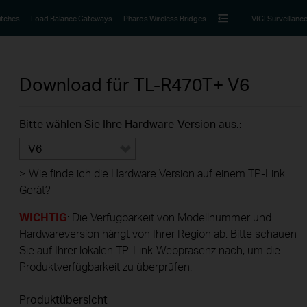
itches
Load Balance Gateways
Pharos Wireless Bridges
VIGI Surveillanc
Download für
TL-R470T+
V6
Bitte wählen Sie Ihre Hardware-Version aus.:
V6
>
Wie finde ich die Hardware Version auf einem TP-Link
Gerät?
WICHTIG
: Die Verfügbarkeit von Modellnummer und
Hardwareversion hängt von Ihrer Region ab. Bitte schauen
Sie auf Ihrer lokalen TP-Link-Webpräsenz nach, um die
Produktverfügbarkeit zu überprüfen.
Produktübersicht