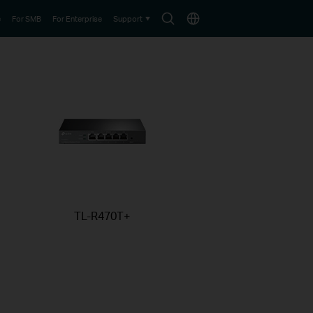
Search
Choose
e
For SMB
For Enterprise
Support
icon
location
TL-R470T+