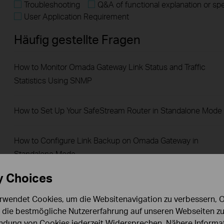
Troubleshooting
Q&A of functional explanation or sp
User Application Requirement
Häufig gestellte Fragen
How to Monitor Omada Gateway Link Status and Traffic
Statistics Using SNMP
How to Set Up Your SafeStream Router in Standalone Mode
How to Configure Link Backup on Omada Gateway in
Standalone Mode
y Choices
How to Allow Specific Public IPs to Access an Internal Serve
on TP-Link SMB Routers
rwendet Cookies, um die Websitenavigation zu verbessern, On
d die bestmögliche Nutzererfahrung auf unseren Webseiten zu
dung von Cookies jederzeit Widersprechen. Nähere Informat