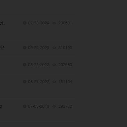
ct
07-23-2024
206501
views
D?
09-25-2023
510100
views
06-29-2022
202980
views
06-27-2022
161104
views
ce
07-05-2018
293780
views