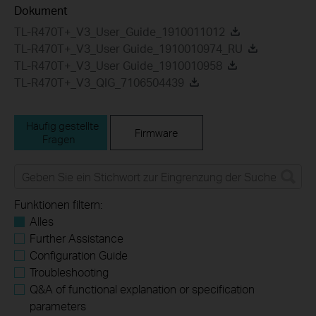
Dokument
TL-R470T+_V3_User_Guide_1910011012
TL-R470T+_V3_User Guide_1910010974_RU
TL-R470T+_V3_User Guide_1910010958
TL-R470T+_V3_QIG_7106504439
Häufig gestellte
Firmware
Fragen
Funktionen filtern:
Alles
Further Assistance
Configuration Guide
Troubleshooting
Q&A of functional explanation or specification
parameters