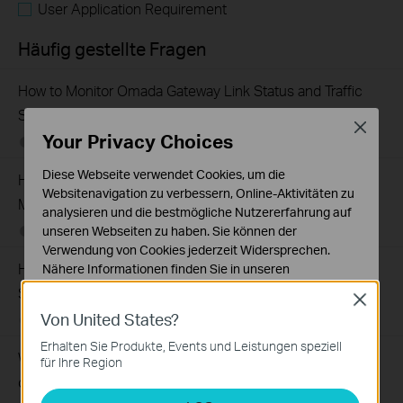
User Application Requirement
Häufig gestellte Fragen
How to Monitor Omada Gateway Link Status and Traffic
Statistics Using SNMP
Close
Your Privacy Choices
08-03-2026
164675
views
Diese Webseite verwendet Cookies, um die
How to Set Up Your SafeStream Router in Standalone
Websitenavigation zu verbessern, Online-Aktivitäten zu
Mode
analysieren und die bestmögliche Nutzererfahrung auf
unseren Webseiten zu haben. Sie können der
07-21-2026
176499
views
Verwendung von Cookies jederzeit Widersprechen.
How to Allow Specific Public IPs to Access an Internal
Nähere Informationen finden Sie in unseren
Datenschutzhinweisen
.
Server on TP-Link SMB Routers
Close
Von United States?
Notwendige Cookies
06-17-2026
208131
views
Diese Cookies sind zur Funktion der Website
Erhalten Sie Produkte, Events und Leistungen speziell
Why virtual server (port forwarding) feature is not working
erforderlich und können in Ihren Systemen nicht
für Ihre Region
deaktiviert werden.
on your TP-Link Business router?