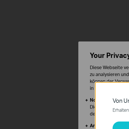
Your Privac
Diese Webseite ve
zu analysieren un
können der Verwen
in unseren
Datens
Notwendige Cook
Von Un
Diese Cookies sind
Erhalten
deaktiviert werden
Analyse- und Mar