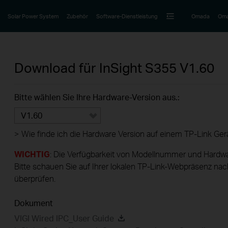
Solar Power System
Zubehör
Software-Dienstleistung
Omada
Oma
Download für
InSight S355
V1.60
Bitte wählen Sie Ihre Hardware-Version aus.:
V1.60
>
Wie finde ich die Hardware Version auf einem TP-Link Ger
WICHTIG
: Die Verfügbarkeit von Modellnummer und Hardwa
Bitte schauen Sie auf Ihrer lokalen TP-Link-Webpräsenz nac
überprüfen.
Dokument
VIGI Wired IPC_User Guide