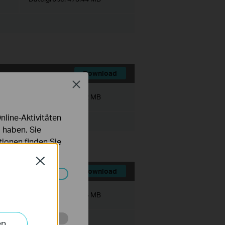
Download
Close
Dateigröße:
536.72 MB
line-Aktivitäten
 haben. Sie
ionen finden Sie
Close
Download
Systemen nicht
Dateigröße:
467.56 MB
en