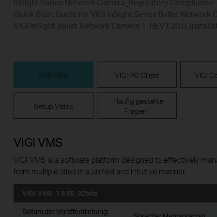
InSight Series Network Camera_Regulatory Compliance
Quick Start Guide for VIGI InSight Series Bullet Network
VIGI InSight Bullet Network Camera 1_REV1.20.0_Installa
VIGI VMS
VIGI PC Client
VIGI Co
Häufig gestellte
Setup Video
Fragen
VIGI VMS
VIGI VMS is a software platform designed to effectively ma
from multiple sites in a unified and intuitive manner.
VIGI VMS_1.8.56_32bits
Datum der Veröffentlichung:
Sprache:
Mehrsprachig