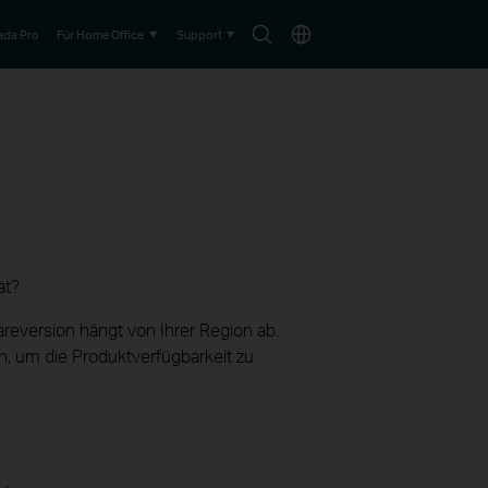
Suche-
Choose
da Pro
Für Home Office
Support
Symbol
location
ät?
reversion hängt von Ihrer Region ab.
h, um die Produktverfügbarkeit zu