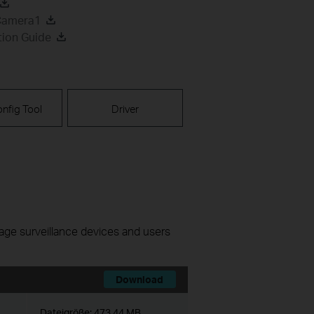
 Camera1
tion Guide
nfig Tool
Driver
nage surveillance devices and users
Download
Dateigröße:
473.44 MB