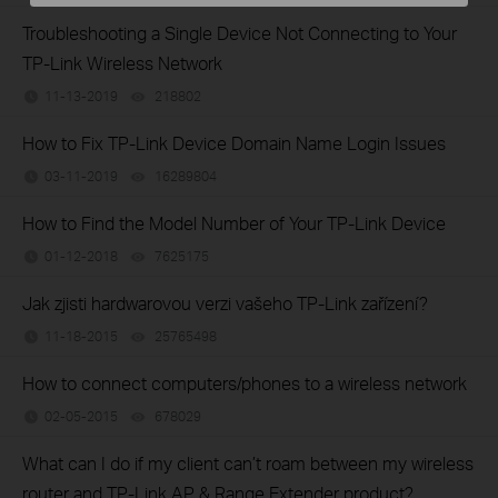
Troubleshooting a Single Device Not Connecting to Your
TP-Link Wireless Network
11-13-2019
218802
views
How to Fix TP-Link Device Domain Name Login Issues
03-11-2019
16289804
views
How to Find the Model Number of Your TP-Link Device
01-12-2018
7625175
views
Jak zjisti hardwarovou verzi vašeho TP-Link zařízení?
11-18-2015
25765498
views
How to connect computers/phones to a wireless network
02-05-2015
678029
views
What can I do if my client can’t roam between my wireless
router and TP-Link AP & Range Extender product?