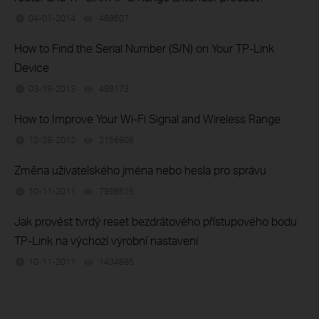
04-01-2014
469607
views
How to Find the Serial Number (S/N) on Your TP-Link
Device
03-19-2013
489173
views
How to Improve Your Wi-Fi Signal and Wireless Range
12-28-2012
2156906
views
Změna uživatelského jména nebo hesla pro správu
10-11-2011
7956515
views
Jak provést tvrdý reset bezdrátového přístupového bodu
TP-Link na výchozí výrobní nastavení
10-11-2011
1434885
views