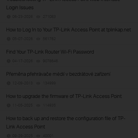
Login Issues
06-23-2026
271083
views
How to Log In to Your TP-Link Access Point at tplinkap.net
05-07-2026
561762
views
Find Your TP-Link Router Wi-Fi Password
04-17-2026
9078646
views
Přeměna přehrávače médií v bezdrátové zařízení
12-09-2013
134999
views
How to upgrade the firmware of TP-Link Access Point
11-05-2025
114935
views
How to back up and restore the configuration file of TP-
Link Access Point
09-29-2025
40001
views