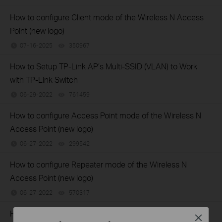
How to configure Client mode of the Wireless N Access
Point (new logo)
07-16-2025
350967
views
How to Setup TP-Link AP’s Multi-SSID (VLAN) to Work
with TP-Link Switch
06-29-2022
761459
views
How to configure Access Point mode of the Wireless N
Access Point (new logo)
06-27-2022
299542
views
How to configure Repeater mode of the Wireless N
Access Point (new logo)
06-27-2022
570317
views
How to configure Multi-SSID mode of the Wireless N
Close