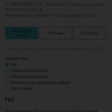
TL-WA801ND( EU/US_Asia-Pacific_5 languages)_Quick
Installation Guide
Wireless Access Point(EU1-12Languages)_QIG
Nejčastější
Firmware
Emulátory
dotazy
Feature Filter:
Vše
Odstranění problémů
Průvodce konfigurací
Požadavky na uživatelskou aplikaci
Tapo ostatní
FAQ
Troubleshooting TP-Link Access Point Web Interface