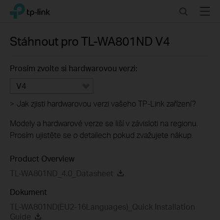
Click
Search
Menu
TP-Link, Reliably Smart
to
skip
the
Stáhnout pro
TL-WA801ND
V4
navigation
bar
Prosím zvolte si hardwarovou verzi:
V4
>
Jak zjisti hardwarovou verzi vašeho TP-Link zařízení?
Modely a hardwarové verze se liší v závisloti na regionu.
Prosím ujistěte se o detailech pokud zvažujete nákup.
Product Overview
TL-WA801ND_4.0_Datasheet
Dokument
TL-WA801ND(EU2-16Languages)_Quick Installation
Guide