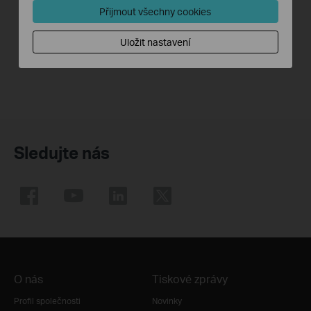
In Client mode, the access point connects your wired devices to a wireless network. This mode is suitable when you have a wired device with an Ethernet port and no wireless capability, for example, a smart TV, media player, or game console and you want to connect it to the internet wirelessly.
In Range Extender mode, the access point extends the range of an existing Wi-Fi network. This mode is suitable when you are in a Wi-Fi dead-zone or a place with weak wireless signal, and you want to have a larger effective range of the wireless signal throughout your home or office.
Přijmout všechny cookies
Více
Více
Uložit nastavení
Sledujte nás
O nás
Tiskové zprávy
Profil společnosti
Novinky