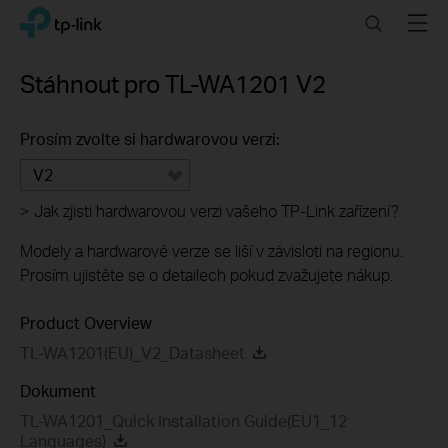
Click
Search
Menu
TP-Link, Reliably Smart
to
skip
the
Stáhnout pro
TL-WA1201
V2
navigation
bar
Prosím zvolte si hardwarovou verzi:
V2
>
Jak zjisti hardwarovou verzi vašeho TP-Link zařízení?
Modely a hardwarové verze se liší v závisloti na regionu.
Prosím ujistěte se o detailech pokud zvažujete nákup.
Product Overview
TL-WA1201(EU)_V2_Datasheet
Dokument
TL-WA1201_Quick Installation Guide(EU1_12
Languages)