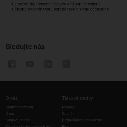
3. Correct the Powerline Speed of 9 series devices.
4. Fix the problem that upgrade fails in some occasions.
Sledujte nás
O nás
Tiskové zprávy
Profil společnosti
Novinky
O nás
Ocenění
Kontaktujte nás
Bezpečnostní poradenství
Zásady ochrany osobních údajů
Blog