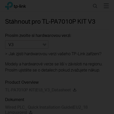
Click
Search
Menu
TP-Link, Reliably Smart
to
skip
the
Stáhnout pro
TL-PA7010P KIT
V3
navigation
bar
Prosím zvolte si hardwarovou verzi:
V3
>
Jak zjisti hardwarovou verzi vašeho TP-Link zařízení?
Modely a hardwarové verze se liší v závisloti na regionu.
Prosím ujistěte se o detailech pokud zvažujete nákup.
Product Overview
TL-PA7010P KIT(EU)_V3_Datasheet
Dokument
Wired PLC_ Quick Installation Guide(EU2_18
Languages)