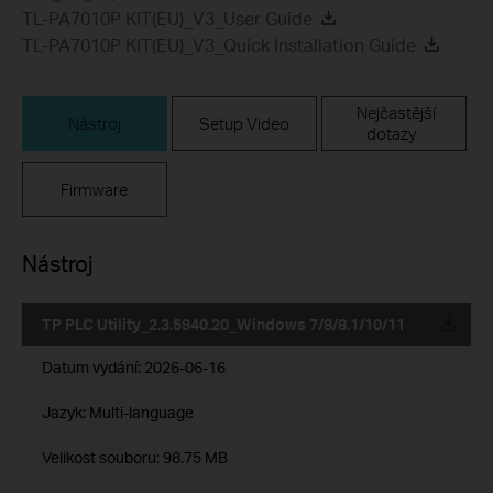
TL-PA7010P KIT(EU)_V3_User Guide
TL-PA7010P KIT(EU)_V3_Quick Installation Guide
Nejčastější
Nástroj
Setup Video
dotazy
Firmware
Nástroj
TP PLC Utility_2.3.5940.20_Windows 7/8/8.1/10/11
Datum vydání:
2026-06-16
Jazyk:
Multi-language
Velikost souboru:
98.75 MB