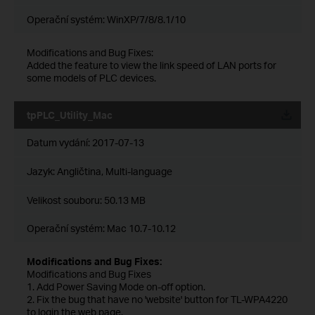
Operační systém: WinXP/7/8/8.1/10
Modifications and Bug Fixes:
Added the feature to view the link speed of LAN ports for
some models of PLC devices.
tpPLC_Utility_Mac
Datum vydání:
2017-07-13
Jazyk:
Angličtina, Multi-language
Velikost souboru:
50.13 MB
Operační systém: Mac 10.7-10.12
Modifications and Bug Fixes:
Modifications and Bug Fixes
1. Add Power Saving Mode on-off option.
2. Fix the bug that have no 'website' button for TL-WPA4220
to login the web page.