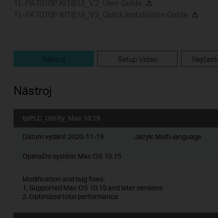
TL-PA7010P KIT(EU)_V2_User Guide
TL-PA7010P KIT(EU)_V2_Quick Installation Guide
Nástroj
Setup Video
Nejčastě
Nástroj
tpPLC_Utility_Mac 10.15
Datum vydání:
2020-11-19
Jazyk:
Multi-language
Operační systém: Mac OS 10.15
Modification and bug fixes:
1. Supported Mac OS 10.15 and later versions
2. Optimized total performance