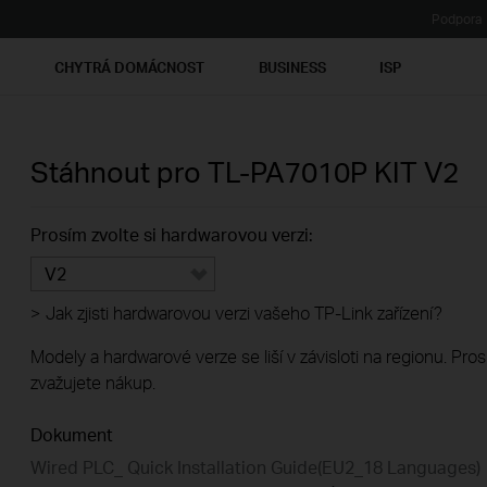
Podpora
Ť
CHYTRÁ DOMÁCNOST
BUSINESS
ISP
Stáhnout pro
TL-PA7010P KIT
V2
Prosím zvolte si hardwarovou verzi:
V2
>
Jak zjisti hardwarovou verzi vašeho TP-Link zařízení?
Modely a hardwarové verze se liší v závisloti na regionu. Pro
zvažujete nákup.
Dokument
Wired PLC_ Quick Installation Guide(EU2_18 Languages)