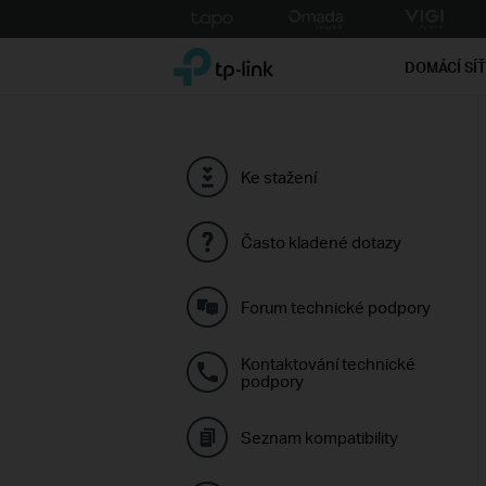
Click
to
TP-Link, Reliably Smart
skip
DOMÁCÍ SÍ
the
navigation
bar
Ke stažení
Často kladené dotazy
Forum technické podpory
Kontaktování technické
podpory
Seznam kompatibility