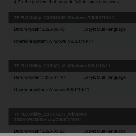
4. Fix the problem that upgrade fails in some occasions.
TP PLC Utility_2.3.5940.20_Windows 7/8/8.1/10/11
Datum vydání:
2026-06-16
Jazyk:
Multi-language
Operační systém: Windows 7/8/8.1/10/11
TP PLC Utility_2.3.5686.18_Windows 8/8.1/10/11
Datum vydání:
2025-07-10
Jazyk:
Multi-language
Operační systém: Windows 8/8.1/10/11
TP PLC Utility_2.3.5572.17_Windows
2000/XP/2003/Vista/7/8/8.1/10/11
Datum vydání:
2025-05-29
Jazyk:
Multi-language