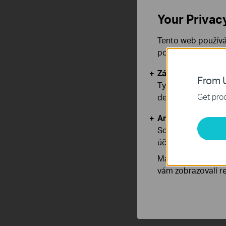
Your Privac
Tento web používá
používáním našich
Základní cookies
From U
Tyto cookies jsou
Get prod
deaktivovat.
Analytické a mar
Soubory cookie pr
účelem zlepšení a 
Marketingové soub
vám zobrazovali re