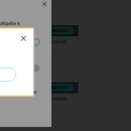
Close
hlasíte s
Stáhnout
Close
Velikost souboru:
72.45 MB
ch systémech
 stránkách za
Stáhnout
nastavit, aby se
Velikost souboru:
72.44 MB