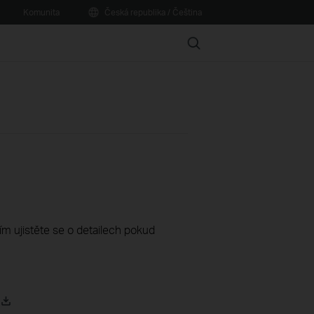
Komunita
Česká republika / Čeština
Search
sím ujistěte se o detailech pokud