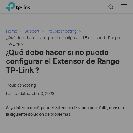
Click
Search
Menu
TP-Link, Reliably Smart
to
skip
the
navigation
Home
Support
Troubleshooting
bar
¿Qué debo hacer si no puedo configurar el Extensor de Rango
TP-Link ?
¿Qué debo hacer si no puedo
configurar el Extensor de Rango
TP-Link ?
Troubleshooting
Last updated: abril 3, 2023
Si ya intentó configurar el extensor de rango pero falló, consulte
la siguiente solución de problemas.