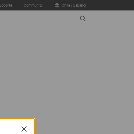
Soporte
Community
Chile / Español
Search
Close