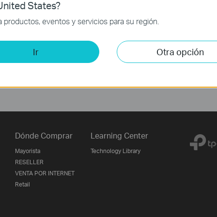
nited States?
productos, eventos y servicios para su región.
Ir
Otra opción
Dónde Comprar
Learning Center
Mayorista
Technology Library
RESELLER
VENTA POR INTERNET
Retail