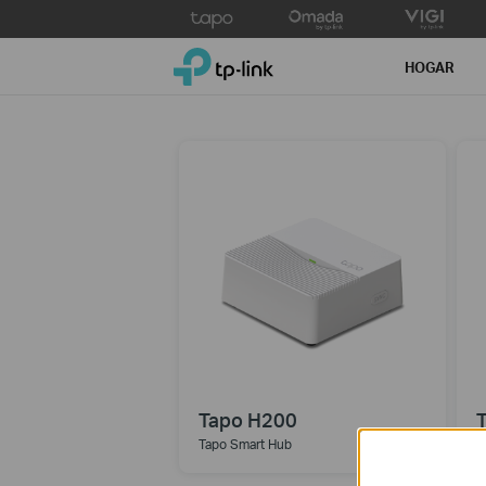
Click
to
TP-Link, Reliably Smart
skip
HOGAR
the
navigation
bar
Tapo H200
Tapo Smart Hub
S