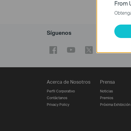
From U
Obtenga 
Síguenos
Acerca de Nosotros
Prensa
Perfil Corporativo
Noticias
Contáctanos
Premios
Privacy Policy
Próxima Exhibición