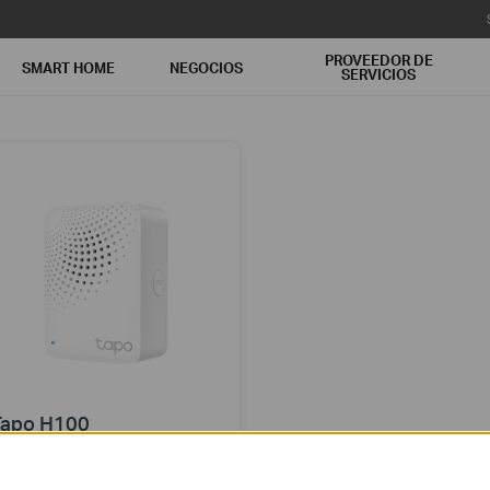
PROVEEDOR DE
SMART HOME
NEGOCIOS
SERVICIOS
Tapo H100
mart Hub with Chime