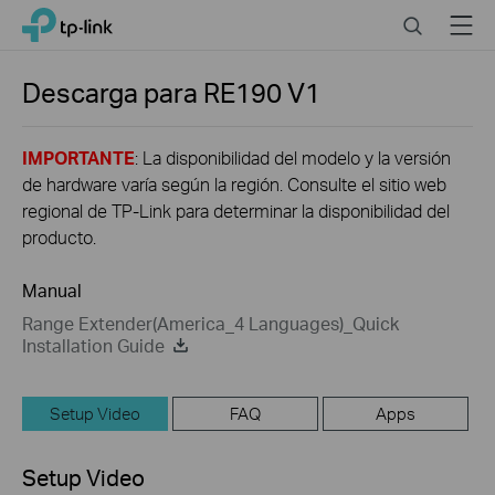
Click
Search
Menu
TP-Link, Reliably Smart
to
skip
the
Descarga para
RE190
V1
navigation
bar
IMPORTANTE
: La disponibilidad del modelo y la versión
de hardware varía según la región. Consulte el sitio web
regional de TP-Link para determinar la disponibilidad del
producto.
Manual
Range Extender(America_4 Languages)_Quick
Installation Guide
Setup Video
FAQ
Apps
Setup Video