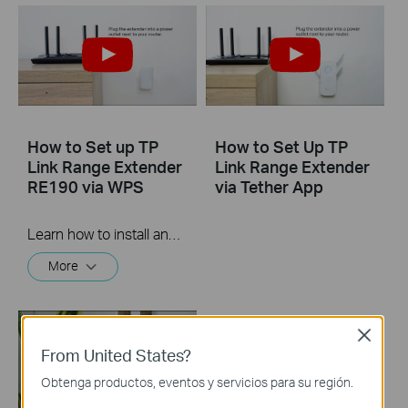
How to Set up TP
How to Set Up TP
Link Range Extender
Link Range Extender
RE190 via WPS
via Tether App
Learn how to install and set up the TP-Link WiFi Range Extender RE190 via the WPS button. For more information on TP-Link WiFi Range Extenders, visit: https://bit.ly/2TDJ5WI
More
Close
From United States?
Obtenga productos, eventos y servicios para su región.