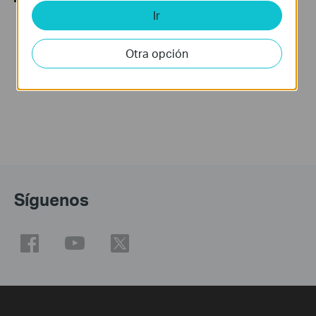
Ir
How to Set Up a TP-
Link Range Extender
Otra opción
(via web Browser)
Síguenos