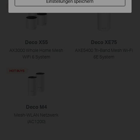
Einstellungen speichern
HOT BUYS
HOT BUYS
Deco X55
Deco XE75
AX3000 Whole Home Mesh
AXE5400 Tri-Band Mesh Wi-Fi
WiFi 6 System
6E System
HOT BUYS
Deco M4
Mesh-WLAN Netzwerk
(AC1200)