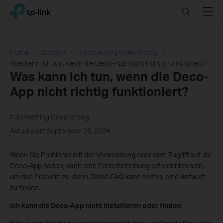
Click
Search
Menu
TP-Link, Reliably Smart
to
skip
the
navigation
Home
Support
If Something Goes Wrong
bar
Was kann ich tun, wenn die Deco-App nicht richtig funktioniert?
Was kann ich tun, wenn die Deco-
App nicht richtig funktioniert?
If Something Goes Wrong
Aktualisiert September 26, 2024
Wenn Sie Probleme mit der Verwendung oder dem Zugriff auf die
Deco-App haben, kann eine Fehlerbehebung erforderlich sein,
um das Problem zu lösen. Diese FAQ kann helfen, eine Antwort
zu finden.
Ich kann die Deco-App nicht installieren oder finden: