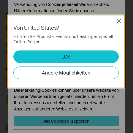
Verwendung von Cookies jederzeit Widersprechen.
Nähere Informationen finden Sie in unseren
Looking For More
Datenschutzhinweisen
.
Close
Von United States?
Notwendige Cookies
Deco X55: The Most Comprehensive Entry-Level Mesh
Diese Cookies sind zur Funktion der Website
WiFi 6 Solution
Erhalten Sie Produkte, Events und Leistungen speziell
erforderlich und können in Ihren Systemen nicht
für Ihre Region
6 Reasons to Buy the Deco Voice X20 (Even if you already
deaktiviert werden.
have a smart speaker)
LOS
Analyse- und Marketing-Cookies
Analyse-Cookies ermöglichen es uns, Ihre Aktivitäten
Finden Sie diese FAQ hilfreich?
auf unserer Website zu analysieren, um die
Andere Möglichkeiten
Funktionsweise unserer Website zu verbessern und
Mit Ihrer Rückmeldung tragen Sie dazu bei, dass wir
anzupassen.
unsere Webpräsenz verbessern.
Die Marketing-Cookies können über unsere Website von
unseren Werbepartnern gesetzt werden, um ein Profil
Ja
Nein
Ihrer Interessen zu erstellen und Ihnen relevante
Anzeigen auf anderen Websites zu zeigen.
Alle Cookies akzeptieren
Recommend Products