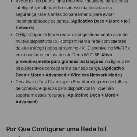
A rede IoT do Deco é uma rede Wi-Fi dedicada para a casa
inteligente, melhorando o sucesso da conexão e a
segurança. Use-a antes do pareamento para evitar
incompatibilidade de banda. (
Aplicativo Deco > More > IoT
Network
)
O High Capacity Mode reduz o congestionamento quando
muitos dispositivos IoT compartilham a rede com clientes
de alto tráfego (jogos, streaming 4K). Disponível no Wi-Fi 7 e
em modelos selecionados de Deco Wi-Fi 6E.
Ative
preventivamente para grandes instalações
, ou ligue-o se
os dispositivos começarem a cair sob carga. (
Aplicativo
Deco > More > Advanced > Wireless Network Mode
.)
Desativar o Fast Roaming e o Beamforming resolve falhas
de conexão e quedas para dispositivos IoT que não
suportam esses recursos. (
Aplicativo Deco > More >
Advanced)
Por Que Configurar uma Rede IoT