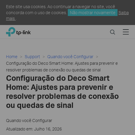
Este site usa cookies. Ao continuar a navegar no site, você
concorda com o uso de cookies.
Não mostrar novamente
Saiba
mais
.
Click
Search
Menu
TP-Link, Reliably Smart
to
skip
the
navigation
Home
Support
Quando você Configurar
bar
Configuração do Deco Smart Home: Ajustes para prevenir e
resolver problemas de conexão ou quedas de sinal
Configuração do Deco Smart
Home: Ajustes para prevenir e
resolver problemas de conexão
ou quedas de sinal
Quando você Configurar
Atualizado em: Julho 16, 2026