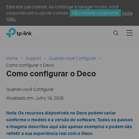
Este site usa cookies. Ao continuar a navegar no site, você
concorda com o uso de cookies.
Não mostrar novamente
Saiba
mais
.
Click
Search
Menu
TP-Link, Reliably Smart
to
skip
the
navigation
Home
Support
Quando você Configurar
bar
Como configurar o Deco
Como configurar o Deco
Quando você Configurar
Atualizado em: Julho 16, 2026
Nota: Os recursos disponíveis no Deco podem variar
conforme o modelo e a versão do software. Todos os passos
e imagens descritos aqui são apenas exemplos e podem não
refletir a sua experiência real com o Deco.