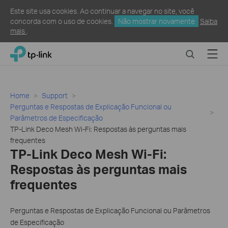
Este site usa cookies. Ao continuar a navegar no site, você
concorda com o uso de cookies.
Não mostrar novamente
Saiba
mais
.
Click
Search
Menu
TP-Link, Reliably Smart
to
skip
the
navigation
Home
Support
bar
Perguntas e Respostas de Explicação Funcional ou
Parâmetros de Especificação
TP-Link Deco Mesh Wi-Fi: Respostas às perguntas mais
frequentes
TP-Link Deco Mesh Wi-Fi:
Respostas às perguntas mais
frequentes
Perguntas e Respostas de Explicação Funcional ou Parâmetros
de Especificação