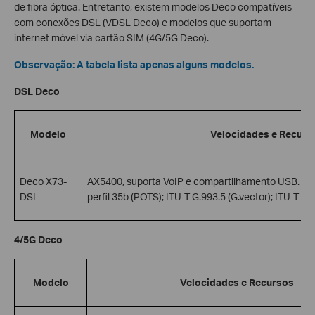
de fibra óptica. Entretanto, existem modelos Deco compatíveis
com conexões DSL (VDSL Deco) e modelos que suportam
internet móvel via cartão SIM (4G/5G Deco).
Observação: A tabela lista apenas alguns modelos.
DSL Deco
Modelo
Velocidades e Recurs
Deco X73-
AX5400, suporta VoIP e compartilhamento USB. Pad
DSL
perfil 35b (POTS); ITU-T G.993.5 (G.vector); ITU-T G.
4/5G Deco
Modelo
Velocidades e Recursos