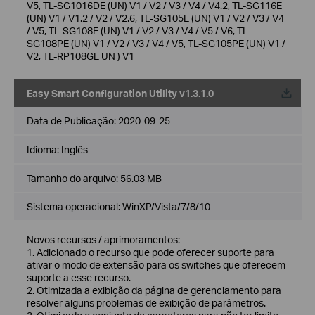
V5, TL-SG1016DE (UN) V1 / V2 / V3 / V4 / V4.2, TL-SG116E
(UN) V1 / V1.2 / V2 / V2.6, TL-SG105E (UN) V1 / V2 / V3 / V4
/ V5, TL-SG108E (UN) V1 / V2 / V3 / V4 / V5 / V6, TL-
SG108PE (UN) V1 / V2 / V3 / V4 / V5, TL-SG105PE (UN) V1 /
V2, TL-RP108GE UN ) V1
Easy Smart Configuration Utility v1.3.1.0
Data de Publicação:
2020-09-25
Idioma:
Inglês
Tamanho do arquivo:
56.03 MB
Sistema operacional: WinXP/Vista/7/8/10
Novos recursos / aprimoramentos:
1. Adicionado o recurso que pode oferecer suporte para
ativar o modo de extensão para os switches que oferecem
suporte a esse recurso.
2. Otimizada a exibição da página de gerenciamento para
resolver alguns problemas de exibição de parâmetros.