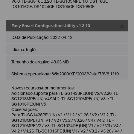
V6.0, TL-SG616E 2.20, TL-SG105MPE 1.0, DS116GE,
DS1016GE, DS1024GE, DS105GE, DS108GE
Easy Smart Configuration Utility v1.3.10
Data de Publicação:
2022-04-12
Idioma:
Inglês
Tamanho do arquivo:
48.63 MB
Sistema operacional: Win2000/XP/2003/Vista/7/8/8.1/10
Novos recursos/aprimoramentos:
Adicionado suporte para TL-SG1428PE(UN) V2/V2.20, TL-
SG1218MPE(UN) V4/V4.2, TL-SG1210MPE(UN) V3 e TL-
SG1016PE(UN) V5
Observações:
Para TL-SG1428PE (UN) V1 / V1.2 / V1.26 / V2 / V2.2, TL-
SG1218MPE (UN) V1 / V2 / V3.2 / V3.26 / V4 / V4.2, TL -
SG1210MPE V2 / V3, TL-SG1024DE (UN) V1 / V2 / V3 / V4 /
V4.2 / V4.26, TL-SG1016PE (UN) V1 / V2 / V3.2 / V3.26 / V4 /