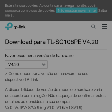
Este site usa cookies. Ao continuar a navegar no site, você
concorda com o uso de cookies.
Não mostrar novamente
Saiba
mais
.
Click
Search
Menu
TP-Link, Reliably Smart
to
skip
the
Download para
TL-SG108PE
V4.20
navigation
bar
Favor escolher a versão de hardware.:
V4.20
>
Como encontrar a versão de hardware no seu
dispositivo TP-Link
A disponibilidade de versão de modelo e hardware varia
de acordo com a região. Não esqueça de confirmar estes
detalhes ao considerar a sua compra.
Vx.0=Vx.6/Vx.8/Vx.9 (eg:V1.0=V1.6/V1.8V1.9)