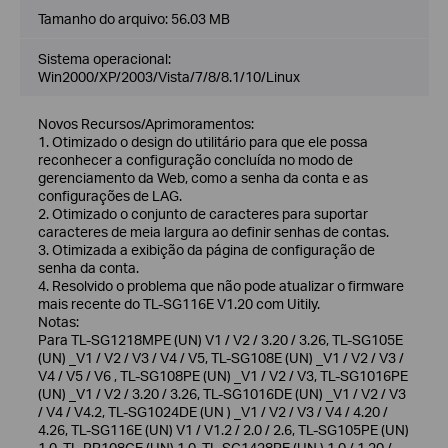
Tamanho do arquivo:
56.03 MB
Sistema operacional:
Win2000/XP/2003/Vista/7/8/8.1/10/Linux
Novos Recursos/Aprimoramentos:
1. Otimizado o design do utilitário para que ele possa
reconhecer a configuração concluída no modo de
gerenciamento da Web, como a senha da conta e as
configurações de LAG.
2. Otimizado o conjunto de caracteres para suportar
caracteres de meia largura ao definir senhas de contas.
3. Otimizada a exibição da página de configuração de
senha da conta.
4. Resolvido o problema que não pode atualizar o firmware
mais recente do TL-SG116E V1.20 com Uitily.
Notas:
Para TL-SG1218MPE (UN) V1 / V2 / 3.20 / 3.26, TL-SG105E
(UN) _V1 / V2 / V3 / V4 / V5, TL-SG108E (UN) _V1 / V2 / V3 /
V4 / V5 / V6 , TL-SG108PE (UN) _V1 / V2 / V3, TL-SG1016PE
(UN) _V1 / V2 / 3.20 / 3.26, TL-SG1016DE (UN) _V1 / V2 / V3
/ V4 / V4.2, TL-SG1024DE (UN ) _V1 / V2 / V3 / V4 / 4.20 /
4.26, TL-SG116E (UN) V1 / V1.2 / 2.0 / 2.6, TL-SG105PE (UN)
1.0, TL-RP108GE (UN) 1.0, TL-SG1428PE (UN ) 1,0 / 1,20 /