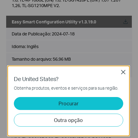
1,26, TL-SG1210MPE V2.
Easy Smart Configuration Utility v1.3.19.0
Data de Publicação:
2024-07-18
Idioma:
Inglês
Tamanho do arquivo:
56.96 MB
Sistema operacional: Windows
Close
De United States?
Novos recursos/melhorias:
Obtenha produtos, eventos e serviços para sua região.
esta iteração adiciona suporte para os seguintes novos
modelos em comparação com a versão 1.3.17.0:
RP108GE(UN) 1.30, TL-SG1016PE(UN) 6.0
Procurar
Notas:
Para TL-SG105E, TL-SG108E, TL-SG105PE, TL-SG108PE,
Outra opção
TL-RP108GE, RP108GE, TL-SG116E, TL-SG1016PE, TL-
SG1016DE, TL-SG1024DE, TL-SG1210MPE, TL-
SG1218MPE, TL-SG1428PE, TL-SG605E V5.0, TL-SG608E