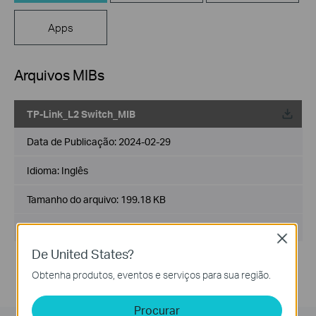
Apps
Arquivos MIBs
TP-Link_L2 Switch_MIB
Data de Publicação:
2024-02-29
Idioma:
Inglês
Tamanho do arquivo:
199.18 KB
Sistema operacional: Windows/Mac OS/Linux
Close
De United States?
Obtenha produtos, eventos e serviços para sua região.
Procurar