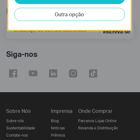
Newsletter
Outra opção
Endereço de correio eletrónico
Inscreva-se
Siga-nos
Sobre Nós
Imprensa
Onde Comprar
Sobre nós
Blog
Parceiros Lojas Online
Sustentabilidade
Notícias
Revenda e Distribuição
Contate-nos
Prêmios