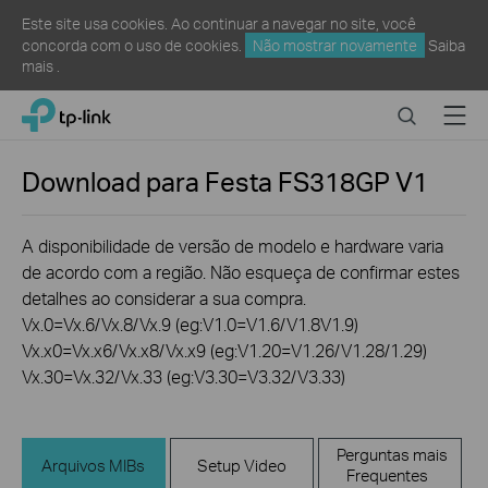
Este site usa cookies. Ao continuar a navegar no site, você
concorda com o uso de cookies.
Não mostrar novamente
Saiba
mais
.
Click
Search
Menu
TP-Link, Reliably Smart
to
skip
the
Download para
Festa FS318GP
V1
navigation
bar
A disponibilidade de versão de modelo e hardware varia
de acordo com a região. Não esqueça de confirmar estes
detalhes ao considerar a sua compra.
Vx.0=Vx.6/Vx.8/Vx.9 (eg:V1.0=V1.6/V1.8V1.9)
Vx.x0=Vx.x6/Vx.x8/Vx.x9 (eg:V1.20=V1.26/V1.28/1.29)
Vx.30=Vx.32/Vx.33 (eg:V3.30=V3.32/V3.33)
Perguntas mais
Arquivos MIBs
Setup Video
Frequentes