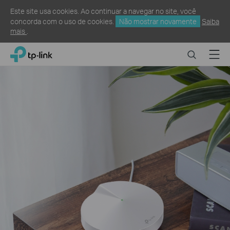
Este site usa cookies. Ao continuar a navegar no site, você
concorda com o uso de cookies.
Não mostrar novamente
Saiba
mais
.
Click
Search
Menu
TP-Link, Reliably Smart
to
skip
the
navigation
bar