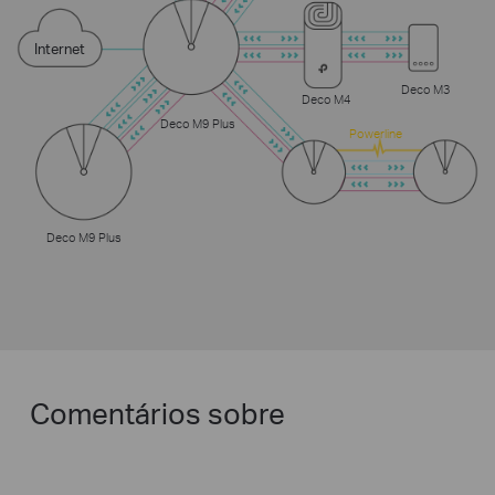
Internet
Deco M3
Deco M4
Deco M9 Plus
Powerline
Deco M9 Plus
Comentários sobre