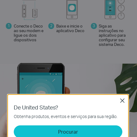
Conecte o Deco
Baixe e inicie o
Siga as
ao seu modem e
aplicativo Deco
instruções no
ligue os dois
aplicativo para
dispositivos
configurar seu
sistema Deco.
Close
De United States?
Obtenha produtos, eventos e serviços para sua região.
Procurar