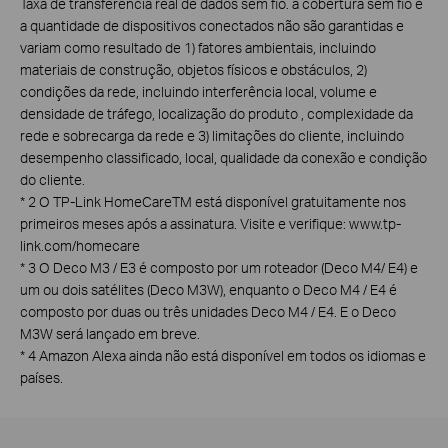
Taxa de transferência real de dados sem fio. a cobertura sem fio e
a quantidade de dispositivos conectados não são garantidas e
variam como resultado de 1) fatores ambientais, incluindo
materiais de construção, objetos físicos e obstáculos, 2)
condições da rede, incluindo interferência local, volume e
densidade de tráfego, localização do produto , complexidade da
rede e sobrecarga da rede e 3) limitações do cliente, incluindo
desempenho classificado, local, qualidade da conexão e condição
do cliente.
*
2 O TP-Link HomeCareTM está disponível gratuitamente nos
primeiros meses após a assinatura. Visite e verifique: www.tp-
link.com/homecare
*
3 O Deco M3 / E3 é composto por um roteador (Deco M4/ E4) e
um ou dois satélites (Deco M3W), enquanto o Deco M4 / E4 é
composto por duas ou três unidades Deco M4 / E4. E o Deco
M3W será lançado em breve.
*
4 Amazon Alexa ainda não está disponível em todos os idiomas e
países.