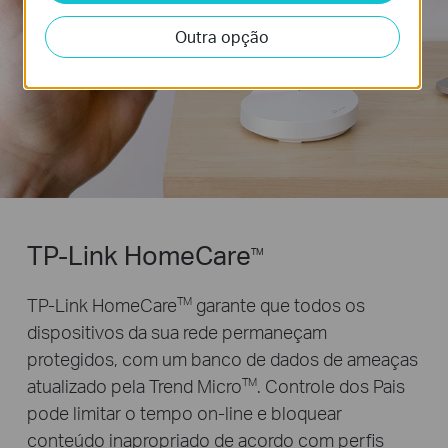
Outra opção
TP-Link HomeCare
TM
TP-Link HomeCare
garante que todos os
TM
dispositivos da sua rede permaneçam
protegidos, com um banco de dados de ameaças
atualizado pela Trend Micro
.
Controle dos Pais
TM
pode limitar o tempo on-line e bloquear
conteúdo inapropriado de acordo com perfis