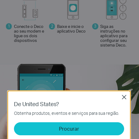
Conecte o Deco
Baixe e inicie o
Siga as
ao seu modem e
aplicativo Deco
instruções no
ligue os dois
aplicativo para
dispositivos
configurar seu
sistema Deco.
Close
De United States?
Obtenha produtos, eventos e serviços para sua região.
Procurar