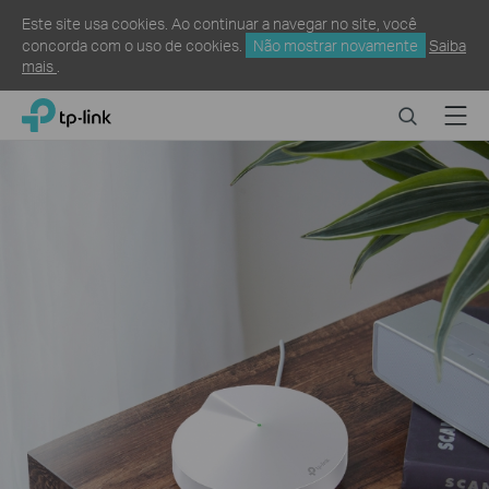
Este site usa cookies. Ao continuar a navegar no site, você
concorda com o uso de cookies.
Não mostrar novamente
Saiba
mais
.
Click
Search
Menu
TP-Link, Reliably Smart
to
skip
the
navigation
bar