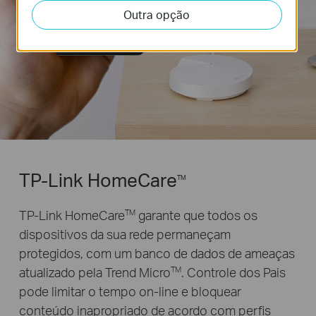
Outra opção
TP-Link HomeCare
TM
TP-Link HomeCare
garante que todos os
TM
dispositivos da sua rede permaneçam
protegidos, com um banco de dados de ameaças
atualizado pela Trend Micro
.
Controle dos Pais
TM
pode limitar o tempo on-line e bloquear
conteúdo inapropriado de acordo com perfis