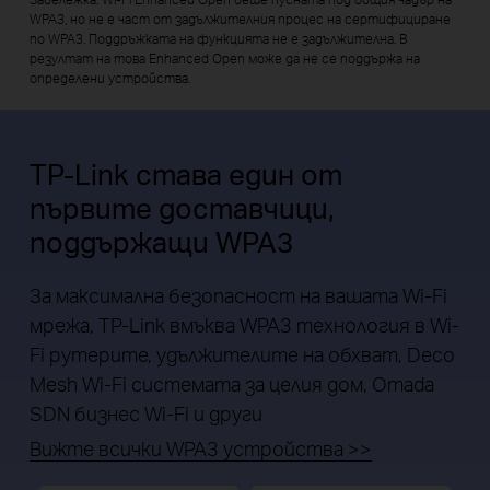
WPA3, но не е част от задължителния процес на сертифициране
по WPA3. Поддръжката на функцията не е задължителна. В
резултат на това Enhanced Open може да не се поддържа на
определени устройства.
TP-Link става един от
първите доставчици,
поддържащи WPA3
За максимална безопасност на вашата Wi-Fi
мрежа, TP-Link вмъква WPA3 технология в Wi-
Fi рутерите, удължителите на обхват, Deco
Mesh Wi-Fi системата за целия дом, Omada
SDN бизнес Wi-Fi и други
Вижте всички WPA3 устройства >>