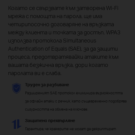
Когато се свързвате към затворена Wi-Fi
мрежа с помощта на парола, ще има
четирипосочно договаряне на връзката
между клиента и точката за достъп. WPA3
използва протокола Simultaneous
Authentication of Equals (SAE), за да защити
процеса, предотвратявайки атаките към
вашата безжична връзка, дори когато
паролата ви е слаба.
Труден за разбиване
Разширеният SAE протокол елиминира възможността
за офлайн атаки с речник, като същевременно подобрява
сигурността на обмена на ключове.
Защитено прехвърляне
Гарантира, че кракерите не могат да декриптират