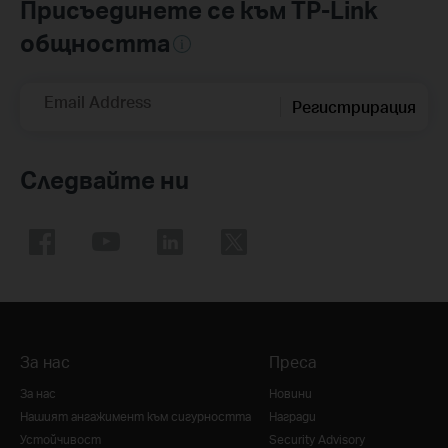
Присъединете се към TP-Link
общността
Email Address
Регистрирация
Следвайте ни
За нас
Преса
За нас
Новини
Нашият ангажимент към сигурността
Награди
Устойчивост
Security Advisory