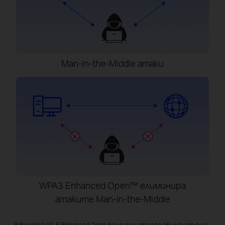
Man-in-the-Middle атаки
WPA3 Enhanced Open™ елиминира
атаките Man-in-the-Middle
Забележка: Wi-Fi Enhanced Open беше пусната под общия чадър на