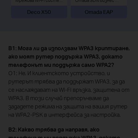
Мрежова Wi-Fi система за цял дом
Omada SDN бизнес Wi-Fi решения
Deco X50
Omada EAP
В1: Мога ли да използвам WPA3 криптиране,
ако моят рутер поддържа WPA3, докато
телефонът ми поддържа само WPA2?
О1: Не. И клиентското устройство, и
рутерът трябва да поддържат WPA3, за да
се наслаждават на Wi-Fi връзка, защитена от
WPA3. В този случай препоръчваме да
зададете режима на защита на вашия рутер
на WPA2-PSK в интерфейса за настройка.
В2: Какво трябва да направя, ако
телефонът ми поддържа WPA3, докато