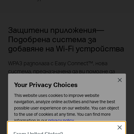
Защитени приложения—
Подобрена система за
добавяне на Wi-Fi устройства
WPA3 разполага с Easy Connect™, нова
система, предназначена да ви помогне да
свържете устройства без дисплей и
Close
Your Privacy Choices
интернет на нещата (IoT) към Wi-Fi мрежата.
Традиционният процес на добавяне на
This website uses cookies to improve website
navigation, analyze online activities and have the best
домашни устройства без дисплеи изисква
possible user experience on our website. You can object
програма или приложение на трета страна.
to the use of cookies at any time. You can find more
WPA3 обаче ви позволява просто да
information in our
privacy policy
.
добавяте IoT устройства с помощта на QR
Close
Basic Cookies
From United States?