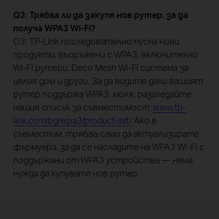
Q3: Трябва ли да закупя нов рутер, за да
получа WPA3 Wi-Fi?
О3: TP-Link последователно пусна нови
продукти, въоръжени с WPA3, включително
Wi-Fi рутери, Deco Mesh Wi-Fi система за
целия дом и други. За да видите дали вашият
рутер поддържа WPA3, моля, разгледайте
нашия списък за съвместимост:
www.tp-
link.com/bg/wpa3/product-list/
Ако е
съвместим, трябва само да актуализирате
фърмуера, за да се насладите на WPA3 Wi-Fi с
поддържани от WPA3 устройства — няма
нужда да купувате нов рутер.