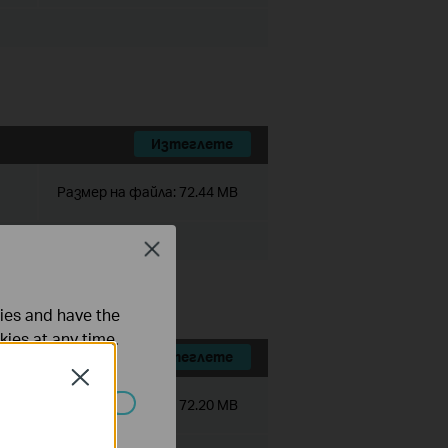
Изтеглете
Размер на файла:
72.44 MB
Close
ties and have the
kies at any time.
Изтеглете
Close
Размер на файла:
72.20 MB
ated in your