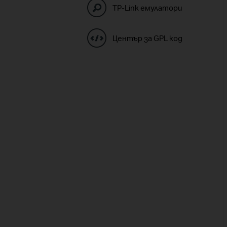
TP-Link емулатори
Център за GPL код