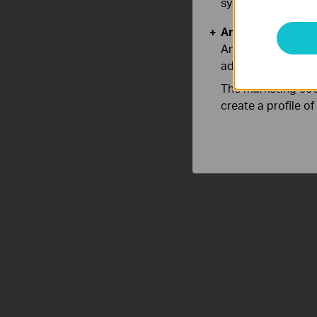
systems.
Analysis and Mar
Analysis cookies e
adapt the function
The marketing cook
create a profile o