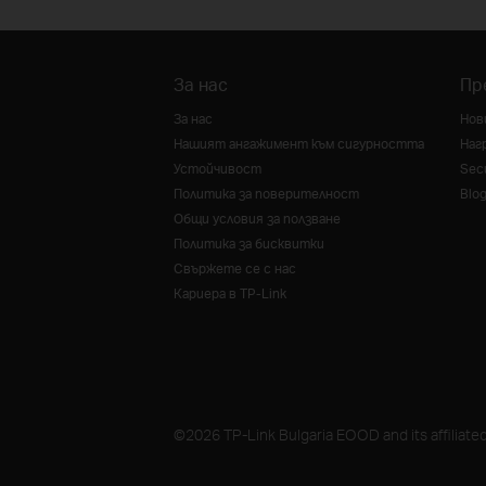
За нас
Пр
За нас
Нов
Нашият ангажимент към сигурността
Наг
Устойчивост
Secu
Политика за поверителност
Blo
Общи условия за ползване
Политика за бисквитки
Свържете се с нас
Кариера в TP-Link
©2026 TP-Link Bulgaria EOOD and its affiliated