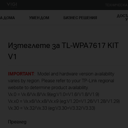
ТЕХНИЧЕСК
ДОСТ
ЗА ДОМА
УМЕН ДОМ
БИЗНЕС РЕШЕНИЯ
У
Изтеглете за
TL-WPA7617 KIT
V1
IMPORTANT
: Model and hardware version availability
varies by region. Please refer to your TP-Link regional
website to determine product availability.
Vx.0 = Vx.6/Vx.8/Vx.9(eg:V1.0=V1.6/V1.8/V1.9)
Vx.x0 = Vx.x6/Vx.x8/Vx.x9 (eg:V1.20=V1.26/V1.28/V1.29)
Vx.30 = Vx.32/Vx.33 (eg:V3.30=V3.32/V3.33)
Преглед