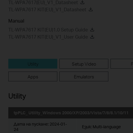
TL-WPA7617(EU)_V1_Datasheet
TL-WPA7617 KIT(EU)_V1_Datasheet
Manual
TL-WPA7617 KIT(EU)1.0 Setup Guide
TL-WPA7617 KIT(EU)_V1_User Guide
Utility
Setup Video
Apps
Emulators
Utility
tpPLC_ Utility_Windows 2000/XP/2003/Vista/7/8/8.1/10/11
Дата на пускане:
2024-01-
Език:
Multi-language
24