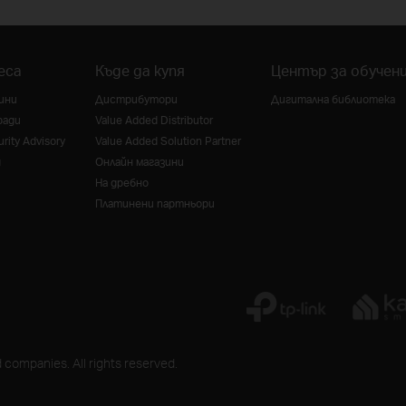
еса
Къде да купя
Център за обучен
ини
Дистрибутори
Дигитална библиотека
ради
Value Added Distributor
rity Advisory
Value Added Solution Partner
g
Онлайн магазини
На дребно
Платинени партньори
 companies. All rights reserved.