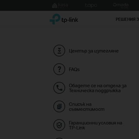
Click
to
TP-Link, Reliably Smart
skip
РЕШЕНИЯ 
the
navigation
bar
Център за изтегляне
FAQs
Обадете се на отдела за
Техническа поддръжка
Списък на
съвместимост
Гаранционни условия на
TP-Link