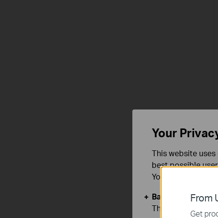
Your Privac
This website uses 
best possible user
You can find more
Basic Cookies
From U
These cookies are 
Get prod