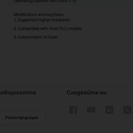
Operating System: Win7/8/8.1/10
Modification and bug fixes:
1. Supported higher resolution
2. Compatible with more PLC models
3. Independent of Flash
nk общността
Следвайте ни
Регистрирация