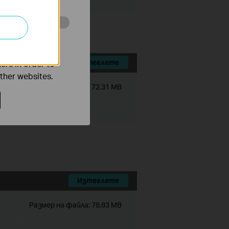
o improve and
ers in order to
Изтеглете
other websites.
Размер на файла:
72.31 MB
Изтеглете
Размер на файла:
78.83 MB