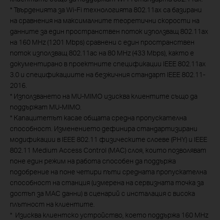
*
Твърденията за Wi-Fi технологията 802.11ax са базирани
на сравнения на максималните теоретични скорости на
данните за един пространствен поток използващ 802.11ax
на 160 MHz (1201 Mbps) сравнени с един пространствен
поток използващ 802.11ac на 80 MHz (433 Mbps), както е
документирано в проектните спецификации IEEE 802.11ax
3.0 и спецификациите на безжичния стандарт IEEE 802.11-
2016.
*
Използването на MU-MIMO изисква клиентите също да
поддържат MU-MIMO.
*
Капацитетът касае общата средна пропускателна
способност. Изменението дефинира стандартизирани
модификации в IEEE 802.11 физическите слоеве (PHY) и IEEE
802.11 Medium Access Control (MAC) слоя, които позволяват
поне един режим на работа способен да поддържа
подобрение на поне четири пъти средната пропускателна
способност на станция (измерена на сервизната точка за
достъп за MAC данни) в сценарий с инсталация с висока
плътност на клиентите.
*
Изисква клиентско устройство, което поддържа 160 MHz