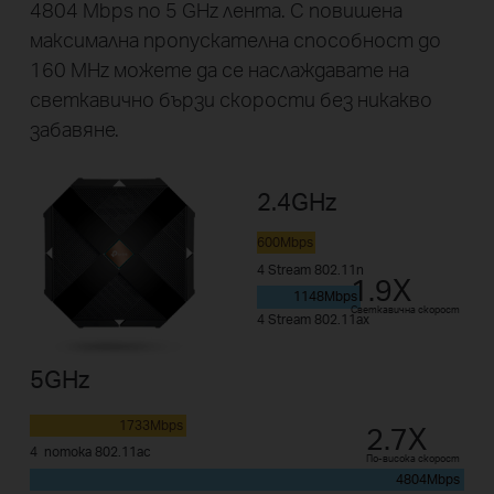
4804 Mbps по 5 GHz лента. С повишена
максимална пропускателна способност до
160 MHz можете да се наслаждавате на
светкавично бързи скорости без никакво
забавяне.
2.4GHz
600Mbps
4 Stream 802.11n
1.9X
1148Mbps
Светкавична скорост
4 Stream 802.11ax
5GHz
1733Mbps
2.7X
4 потока 802.11ac
По-висока скорост
4804Mbps