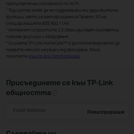
пропускателна способност по Wi-Fi.
*
Този рутер може да не поддържа всички задължителни
функции, както са ратифицирани в Проект 3.0 на
спецификацията IEEE 802.11AX.
*
Интернет скоростите 2.5 Gbps изискват съответни
планове за услуги и оборудване.
*
Услугата TP-Link HomeCare™ е достъпна безплатно за
първите няколко месеца след абониране. Моля,
посетете
www.tp-link.com/homecare.
Присъединете се към TP-Link
общността
Email Address
Регистрирация
Следвайте ни