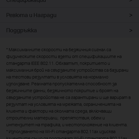
Ревюта и Награди
Поддръжка
*
Максималните скорости на безжичния сигнал са
физическите скорости взети от спецификациите на
стандарта IEEE 802.11. Обхватът, покритието и
максималния брой на свързаните устройства са базирани
на тестови резултати в условията на нормално
използване. Реалната пропускателна способност за
безжичните данни, безжичното покритие и броят на
свързаните устройства не са гарантирани и ще варират в
резултат на условията на мрежата, ограниченията на
клиента и фактори на околната среда, включващи
строителни материали, препятствия, обем и
интензитет на трафика, и местоположение на клиента.
*
Използването на Wi-Fi стандарта 802.11ax изисква
клиентите също да поддържат Wi-Fi стандарта 802.11ax.