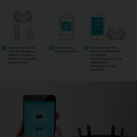
Свържете Archer
Изтеглете и
Свържете се към
AX6000 към вашия
пуснете Tether
рутера по Bluetooth и
кабелен модем и
следвайте
включете и двете
инструкциите, за да
устройства
завършите
настройката на
мрежата