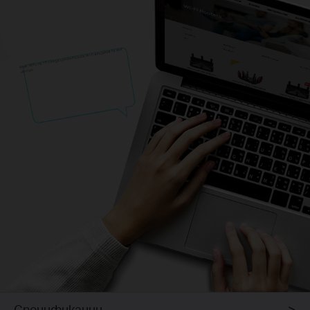
Alexa, кажи на TP-Link да приоритизира Wi-Fi връзката на моя
лаптоп!
Спецификации