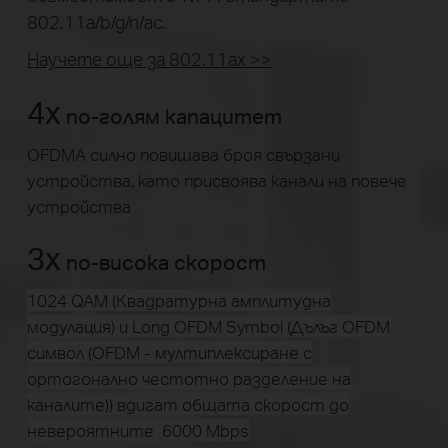
802.11a/b/g/n/ac.
Научете още за 802.11ax >>
4x
по-голям капацитет
OFDMA силно повишава броя свързани
устройства, като присвоява канали на повече
устройства
3x
по-висока скорост
1024 QAM (Квадратурна амплитудна
модулация) и Long OFDM Symbol (Дълъг OFDM
символ (OFDM -
мултиплексирaне
с
ортогоналнo чeстотнo разделение
на
каналите)) вдигат общата скорост до
невероятните 6000 Mbps