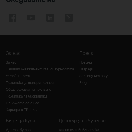
За нас
Преса
За нас
Новини
Нашият ангажимент към сигурността
Награди
Устойчивост
Security Advisory
Политика за поверителност
Blog
Общи условия за ползване
Политика за бисквитки
Свържете се с нас
Кариера в TP-Link
Къде да купя
Център за обучение
Дистрибутори
Дигитална библиотека