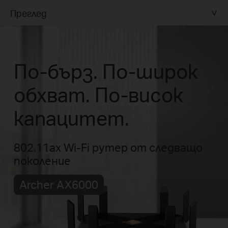
Преглед
По-бърз. По-широк
обхват. По-висок
капацитет.
802.11ax Wi-Fi рутер от следващо
поколение
Archer AX6000