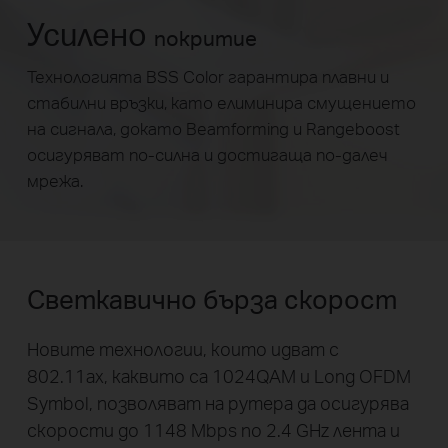
Усилено
покритие
Технологията BSS Color гарантира плавни и
стабилни връзки, като елиминира смущението
на сигнала, докато Beamforming и Rangeboost
осигуряват по-силна и достигаща по-далеч
мрежа.
Светкавично бърза скорост
Новите технологии, които идват с
802.11ax, каквито са 1024QAM и Long OFDM
Symbol, позволяват на рутера да осигурява
скорости до 1148 Mbps по 2.4 GHz лента и