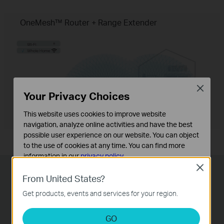
OneMesh™ Router + Range Extender
Close
Your Privacy Choices
This website uses cookies to improve website
navigation, analyze online activities and have the best
possible user experience on our website. You can object
to the use of cookies at any time. You can find more
information in our
privacy policy
.
Close
Basic Cookies
From United States?
Светкавично бързи кабелни
These cookies are necessary for the website to function
Get products, events and services for your region.
and cannot be deactivated in your systems.
връзки
Analysis and Marketing Cookies
GO
Рутерът Archer AX6000 предоставя 2.5
Analysis cookies enable us to analyze your activities on