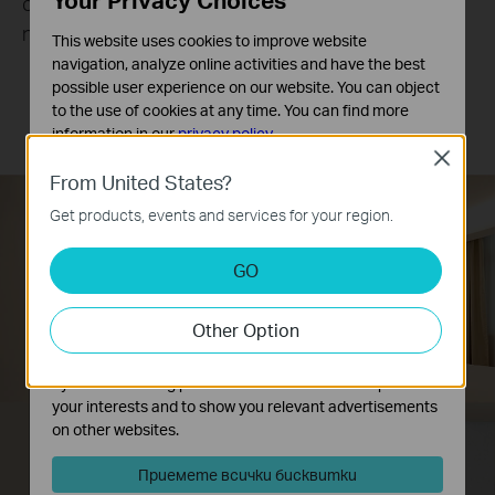
с едно действие – вече няма нужда от
повтарящи се действия.
This website uses cookies to improve website
navigation, analyze online activities and have the best
possible user experience on our website. You can object
to the use of cookies at any time. You can find more
Спящ режим
Напуснете Home
information in our
privacy policy
.
Mode
Close
Basic Cookies
From United States?
These cookies are necessary for the website to function
Get products, events and services for your region.
and cannot be deactivated in your systems.
Analysis and Marketing Cookies
GO
Analysis cookies enable us to analyze your activities on
our website in order to improve and adapt the
Other Option
functionality of our website.
The marketing cookies can be set through our website
by our advertising partners in order to create a profile of
your interests and to show you relevant advertisements
on other websites.
Приемете всички бисквитки