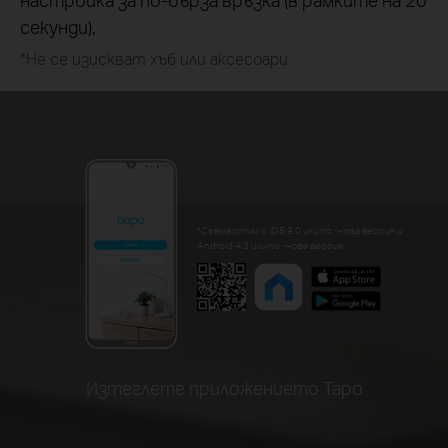
секунди),
*Не се изискват хъб или аксесоари
*Съвместим с iOS 9.0 или по -нова версия и
Android 4.3 или по -нова версия
Изтеглете приложението Tapo