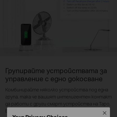
Групирайте устройствата за
управление с едно докосване
Комбинирайте няколко устройства под една
група, така че вашият интелигентен контакт
да работи с други смарт устройства на Tapo.
Включете или изключете всички устройства
Close
Your Privacy Choices