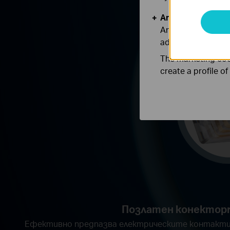
Analysis and Mar
Analysis cookies e
adapt the function
The marketing cook
create a profile o
Позлатен конектор
Ефективно предпазва електрическите контакт