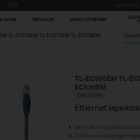
ТЕХНИЧЕСК
ДОСТ
ЗА ДОМА
УМЕН ДОМ
БИЗНЕС РЕШЕНИЯ
У
EM TL-EC510EM TL-EC515EM TL-EC530EM
Прегл
TL-EC505EM TL-EC
EC530EM
End of Life
Ethernet мрежов
рете се, че взимате висок
CAT5e е способен да подд