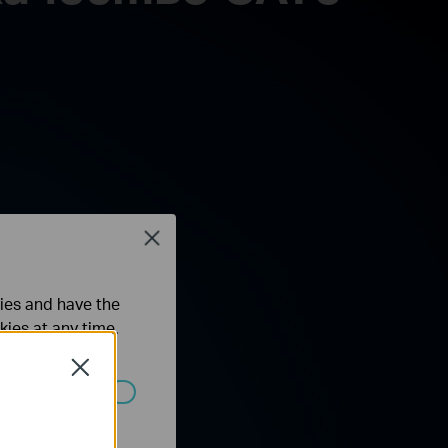
Close
ties and have the
kies at any time.
Close
ated in your