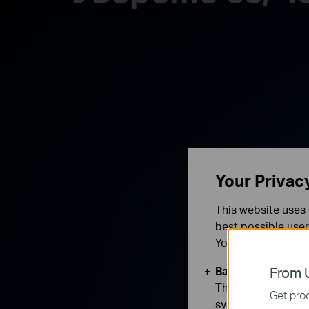
Your Privac
This website uses 
best possible user
You can find more
Basic Cookies
From U
These cookies are 
Get prod
systems.