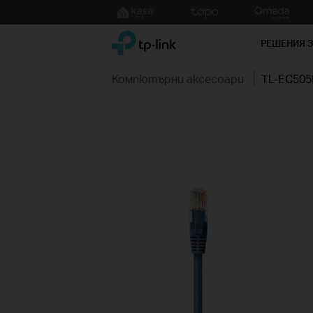
Click
to
TP-Link, Reliably Smart
skip
РЕШЕНИЯ 
the
navigation
Компютърни аксесоари
TL-EC505
bar