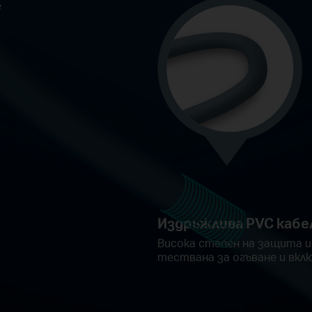
е
Издръжлива PVC кабе
Висока степен на защита и
тествана за огъване и вкл