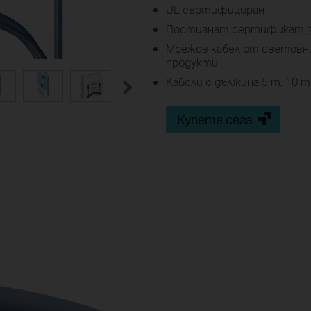
UL сертифициран
Постигнат сертификат за
Мрежов кабел от световн
продукти
Кабели с дължина 5 m, 10 m,
Купете сега