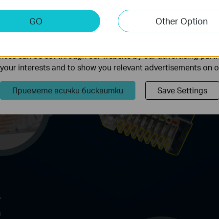
keting Cookies
GO
Other Option
nable us to analyze your activities on our website in order t
ality of our website.
ies can be set through our website by our advertising partn
f your interests and to show you relevant advertisements on 
Приемете всички бисквитки
Save Settings
r
и