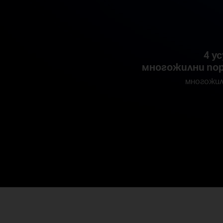
4 у
многожилни пор
многожил