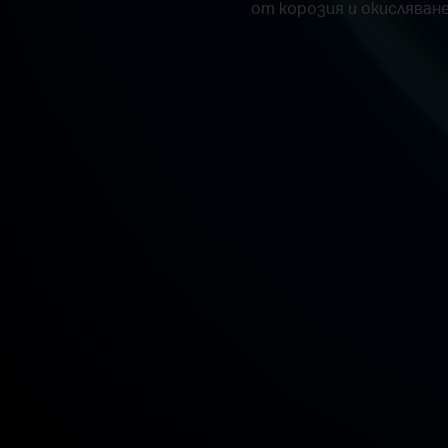
от корозия и окисляван