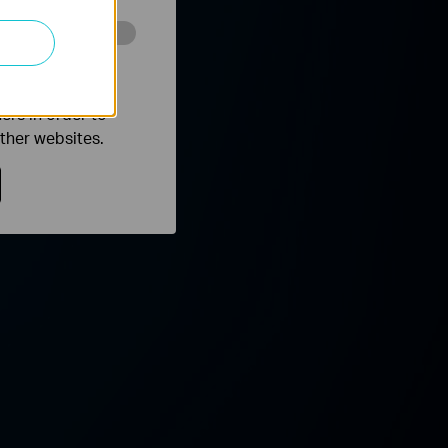
o improve and
ers in order to
other websites.