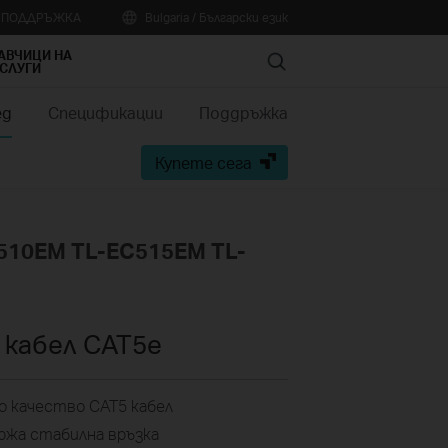
А ПОДДРЪЖКА
Bulgaria / Български език
АВЧИЦИ НА
Search
СЛУГИ
ед
Спецификации
Поддръжка
Купете сега
510EM TL-EC515EM TL-
 кабел CAT5e
о качество CAT5 кабел
ържа стабилна връзка