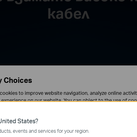
кабел
y Choices
cookies to improve website navigation, analyze online activi
 experience on our website. You can object to the use of coo
 information in our
privacy policy
.
nited States?
necessary for the website to function and cannot be deactiv
ucts, events and services for your region.