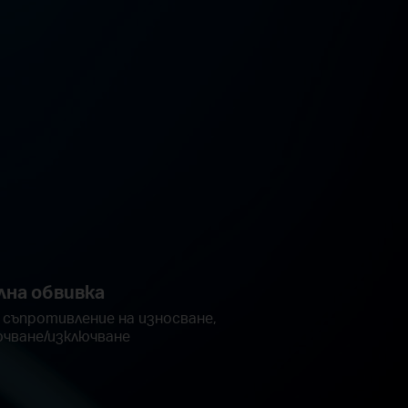
лна обвивка
 съпротивление на износване,
ючване/изключване