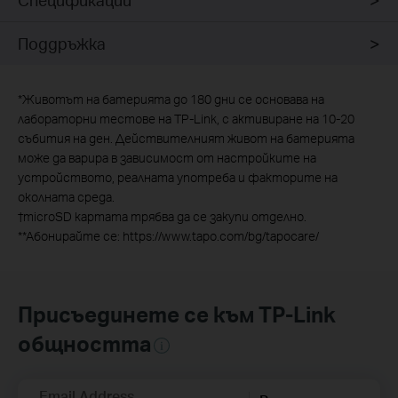
Поддръжка
*
Животът на батерията до 180 дни се основава на
лабораторни тестове на TP-Link, с активиране на 10-20
събития на ден. Действителният живот на батерията
може да варира в зависимост от настройките на
устройството, реалната употреба и факторите на
околната среда.
†
microSD картата трябва да се закупи отделно.
**
Абонирайте се: https://www.tapo.com/bg/tapocare/
Присъединете се към TP-Link
общността
Email Address