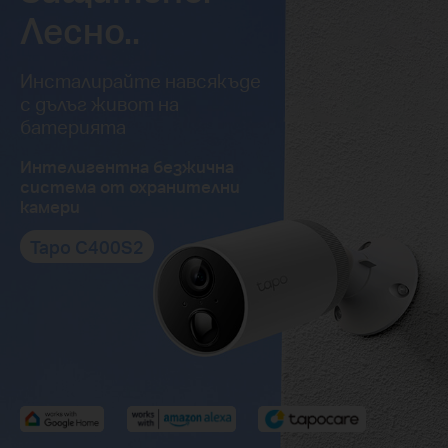
Лесно..
Инсталирайте навсякъде
с дълъг живот на
батерията
Интелигентна безжична
система от охранителни
камери
Tapo C400S2