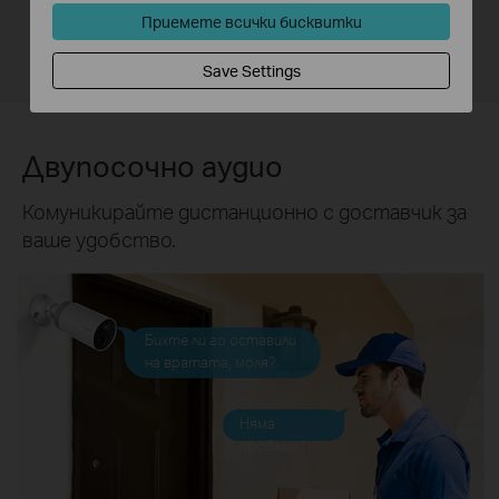
Приемете всички бисквитки
Save Settings
Двупосочно аудио
Комуникирайте дистанционно с доставчик за
ваше удобство.
Бихте ли го оставили
на вратата, моля?
Няма
проблем !