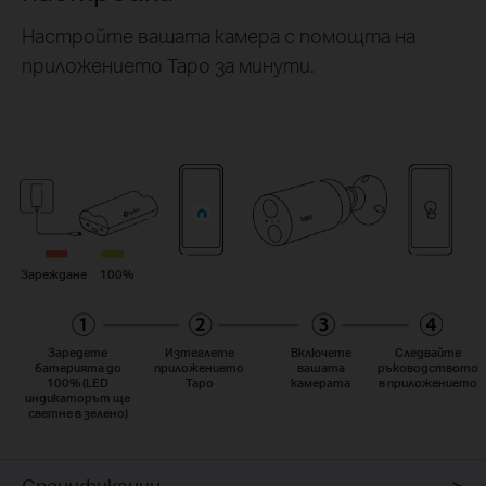
Настройте вашата камера с помощта на
приложението Tapo за минути.
Зареждане
100%
Заредете
Изтеглете
Включете
Следвайте
батерията до
приложението
вашата
ръководството
100% (LED
Tapo
камерата
в приложението
индикаторът ще
светне в зелено)
Спецификации