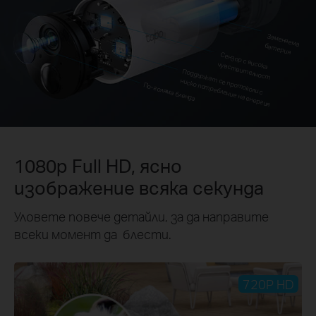
Заменяема бат
ерия
Сензор с висока
чувст
вит
елност
Поддържат
се прот
околи с
ниско пот
ребление на енергия
По-голяма бленда
1080p Full HD, ясно
изображение всяка секунда
Уловете повече детайли, за да направите
всеки момент да блести.
720P HD