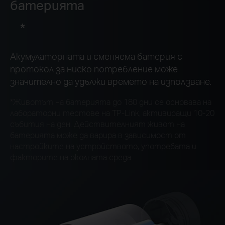
батерията
*
Акумулаторната и сменяема батерия с
протокол за ниско потребление може
значително да удължи времето на използване.
*
Животът на батерията до 180 дни се основава на
лабораторни тестове на TP-Link, активиращи 10-20
събития на ден. Действителният живот на
батерията може да варира в зависимост от
настройките на устройството, употребата и
факторите на околната среда.