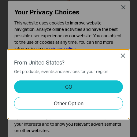
Close
Your Privacy Choices
This website uses cookies to improve website
navigation, analyze online activities and have the best
possible user experience on our website. You can object
to the use of cookies at any time. You can find more
information in our
privacy policy
.
Close
Basic Cookies
From United States?
These cookies are necessary for the website to function
Get products, events and services for your region.
and cannot be deactivated in your systems.
Analysis and Marketing Cookies
GO
Analysis cookies enable us to analyze your activities on
our website in order to improve and adapt the
Other Option
functionality of our website.
The marketing cookies can be set through our website
by our advertising partners in order to create a profile of
your interests and to show you relevant advertisements
on other websites.