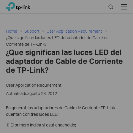
Click
Search
Menu
TP-Link, Reliably Smart
to
skip
the
navigation
Home
Support
User Application Requirement
bar
¿Que significan las luces LED del adaptador de Cable de
Corriente de TP-Link?
¿Que significan las luces LED del
adaptador de Cable de Corriente
de TP-Link?
User Application Requirement
Actualizadoagosto 28, 2012
En general, los adaptadores de Cable de Corriente TP-Link
cuentan con tres luces LED:
1) El primero indica si está encendido;