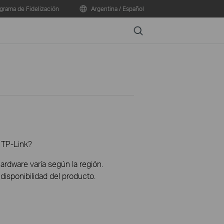
grama de Fidelización
Argentina / Español
Search
 TP-Link?
hardware varía según la región.
disponibilidad del producto.