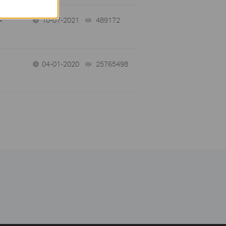
-
10-07-2021
489172
views
04-01-2020
25765498
views