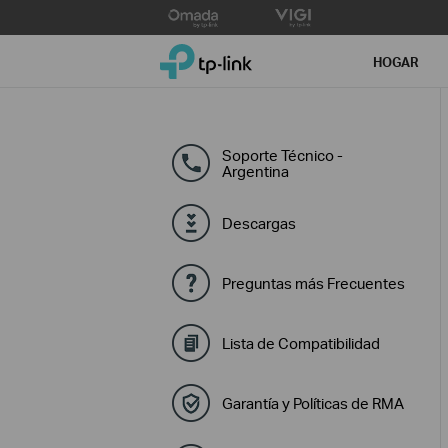
Click
to
TP-Link, Reliably Smart
skip
HOGAR
the
navigation
bar
Soporte Técnico -
Argentina
Descargas
Preguntas más Frecuentes
Lista de Compatibilidad
Garantía y Políticas de RMA