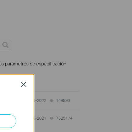
los parámetros de especificación
Close
04-29-2022
149893
views
-
10-29-2021
7625174
views