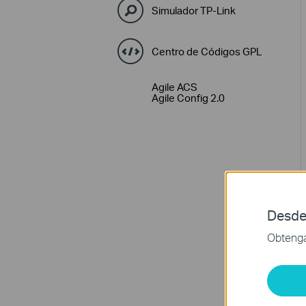
Simulador TP-Link
Centro de Códigos GPL
Agile ACS
Agile Config 2.0
Desde
Obtenga 