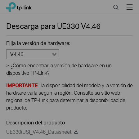
Click
Search
Menu
TP-Link, Reliably Smart
to
skip
the
Descarga para
UE330
V4.46
navigation
bar
Elija la versión de hardware:
V4.46
>
¿Cómo encontrar la versión de hardware en un
dispositivo TP-Link?
IMPORTANTE
: la disponibilidad del modelo y la versión de
hardware varía según la región. Consulte su sitio web
regional de TP-Link para determinar la disponibilidad del
producto.
Descripción del producto
UE330(US)_V4.46_Datasheet