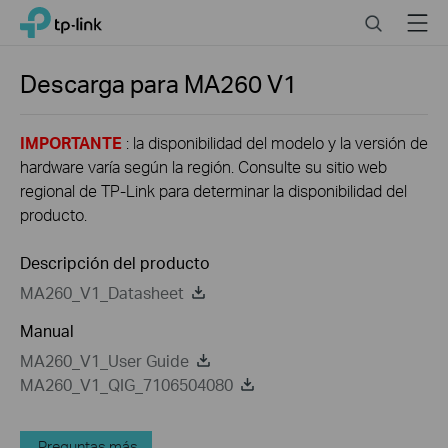
Click
Search
Menu
TP-Link, Reliably Smart
to
skip
the
Descarga para
MA260
V1
navigation
bar
IMPORTANTE
: la disponibilidad del modelo y la versión de
hardware varía según la región. Consulte su sitio web
regional de TP-Link para determinar la disponibilidad del
producto.
Descripción del producto
MA260_V1_Datasheet
Manual
MA260_V1_User Guide
MA260_V1_QIG_7106504080
Preguntas más