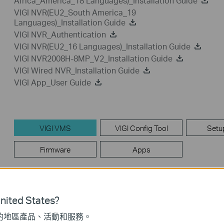
Africa_America_18 Languages)_Installation Guide
VIGI NVR(EU2_South America_19
Languages)_Installation Guide
VIGI NVR_Authentication
VIGI NVR(EU2_16 Languages)_Installation Guide
VIGI NVR2008H-8MP_V2_Installation Guide
VIGI Wired NVR_Installation Guide
VIGI App_User Guide
VIGI VMS
VIGI Config Tool
Setu
Firmware
Apps
VIGI VMS
ited States?
VIGI VMS is a software platform designed to effectively ma
from multiple sites in a unified and intuitive manner.
的地區產品、活動和服務。