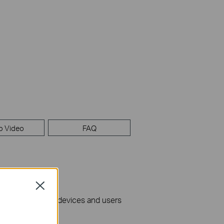
p Video
FAQ
Close
nage surveillance devices and users