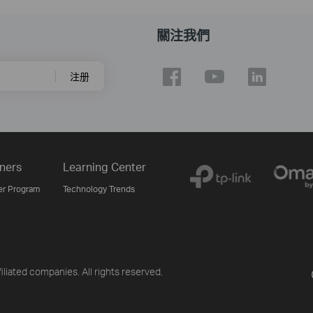
關注我們
注册
ners
Learning Center
er Program
Technology Trends
liated companies. All rights reserved.