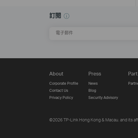
訂閱
電子郵件
About
Press
Part
Corporate Profile
News
Partn
Contact Us
Blog
Privacy Policy
Security Advisory
©2026 TP-Link Hong Kong & Macau. and its affi