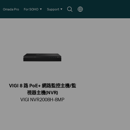
Search
Choose
Omada Pro
For SOHO
Support
icon
location
VIGI 8 路 PoE+ 網路監控主機/監
視器主機(NVR)
VIGI NVR2008H-8MP