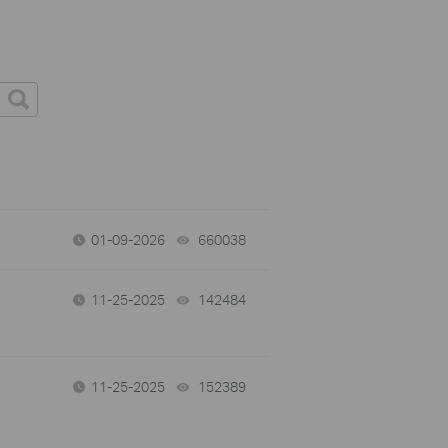
01-09-2026
660038
views
11-25-2025
142484
views
11-25-2025
152389
views