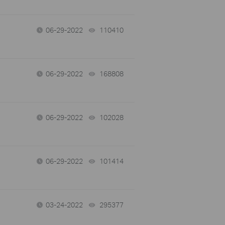
06-29-2022
110410
views
06-29-2022
168808
views
06-29-2022
102028
views
06-29-2022
101414
views
03-24-2022
295377
views