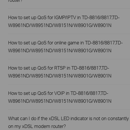
How to set up QoS for IGMP/IPTV in TD-8816/8817,TD-
W8961ND/W8951ND/W8151N/W8901G/W8901N
How to set up QoS for online game in TD-8816/8817,TD-
W8961ND/W8951ND/W8151N/W8901G/W8901N
How to set up QoS for RTSP in TD-8816/8817,TD-
W8961ND/W8951ND/W8151N/W8901G/W8901N
How to set up QoS for VOIP in TD-8816/8817,TD-
W8961ND/W8951ND/W8151N/W8901G/W8901N
What can I do if the xDSL LED indicator is not on constantly
on my xDSL modem router?