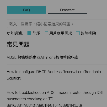
FAQ
Firmware
功能過濾:
全部
用戶應用需求
故障排除
常見問題
ADSL 數據機路由器All in one故障排除指南
How to configure DHCP Address Reservation (Trendchip
Solution)
How to troubleshoot on ADSL modem router through DSL
parameters checking on TD-
8816/8817/8840T/8901N/8151N/8961N(D/B)