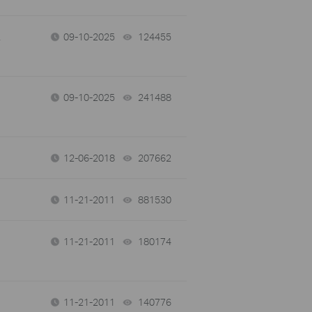
,
09-10-2025
124455
views
09-10-2025
241488
views
12-06-2018
207662
views
11-21-2011
881530
views
11-21-2011
180174
views
11-21-2011
140776
views