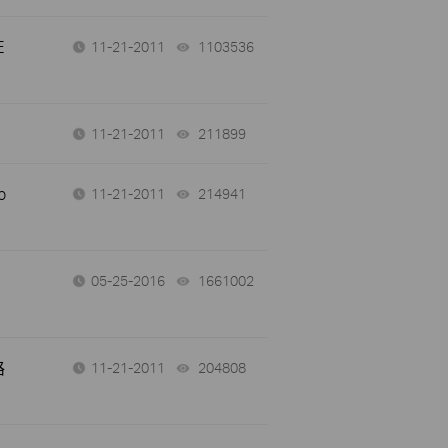
E
11-21-2011
1103536
views
11-21-2011
211899
views
p
11-21-2011
214941
views
05-25-2016
1661002
views
路
11-21-2011
204808
views