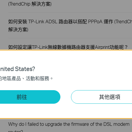
(TrendChip 解決方案)
如何安裝 TP-Link ADSL 路由器以搭配 PPPoA 運作 (TrendCh
解決方案)
如何設定讓TP-Link無線數據機路由器支援Airprint功能呢？
How to use Multi-NAT function ( IP address mapping for
ited States?
multiple IP servers) on TD-8816/8817 , TD-8840T, TD-
的地區產品、活動和服務。
W8901G(N), TD-W8151N,TD-W8951ND(B), TD-W8961N(D/B
前往
其他選項
How to configure Static Routing on TP-Link ADSL2+ mode
router (Trendchip Solution)
Why do I failed to upgrade the firmware of the DSL modem
router?