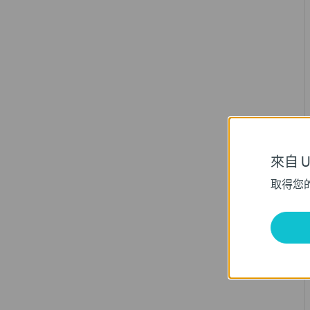
來自 Un
取得您