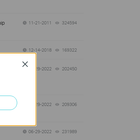
ip
11-21-2011
324594
views
12-14-2018
169322
views
Close
06-29-2022
202450
views
)
m
06-29-2022
209306
views
06-29-2022
231989
views