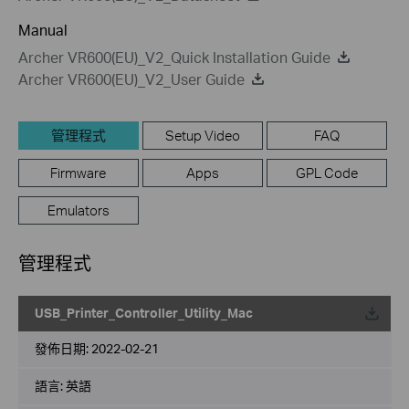
Manual
Archer VR600(EU)_V2_Quick Installation Guide
Archer VR600(EU)_V2_User Guide
管理程式
Setup Video
FAQ
Firmware
Apps
GPL Code
Emulators
管理程式
USB_Printer_Controller_Utility_Mac
載
發佈日期:
2022-02-21
語言:
英語