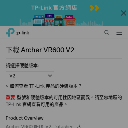
Close
Click
Search
Menu
TP-Link, Reliably Smart
to
skip
the
下載
Archer VR600
V2
navigation
bar
請選擇硬體版本:
V2
>
如何查看 TP-Link 產品的硬體版本？
重要
: 型號和硬體版本的可用性因地區而異。請至您地區的
TP-Link 官網查看可用的產品。
Product Overview
Archer VR600(EU)_V2_Datasheet