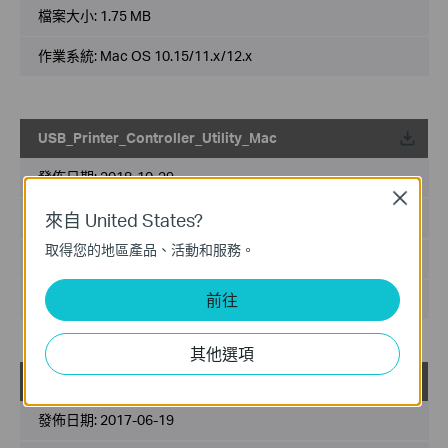
檔案大小:
1.75 MB
作業系統: Mac OS 10.15/11.x/12.x
USB_Printer_Controller_Utility_Mac
載
發佈日期:
2018-10-29
Close
來自 United States?
語言:
英語
取得您的地區產品、活動和服務。
檔案大小:
2.53 MB
前往
作業系統: Mac OS 10.9-10.14
其他選項
USB_Printer_Controller_Utility_Windows
載
發佈日期:
2017-06-19