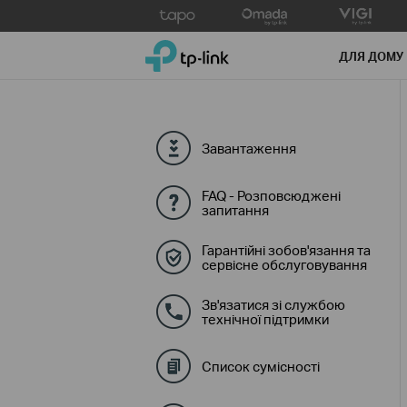
Click
to
TP-Link, Reliably Smart
skip
ДЛЯ ДОМУ
the
navigation
bar
Завантаження
FAQ - Розповсюджені
запитання
Гарантійні зобов'язання та
сервісне обслуговування
Зв'язатися зі службою
технічної підтримки
Список сумісності