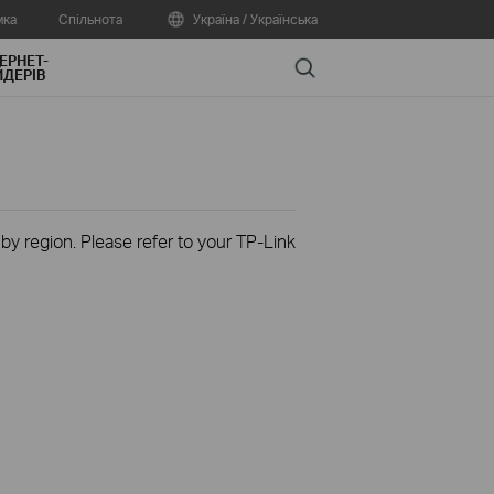
мка
Спільнота
Україна / Українська
ЕРНЕТ-
Search
ДЕРІВ
 by region. Please refer to your TP-Link