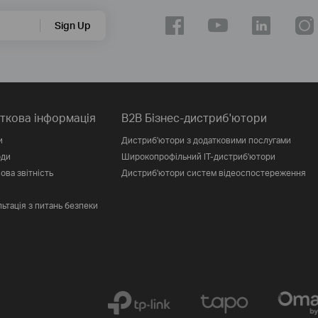
Sign Up
ткова інформація
B2B Бізнес-дистриб'ютори
и
Дистриб'ютори з додатковими послугами
оди
Широкопрофільний IT-дистриб'ютори
ова звітність
Дистриб'ютори систем відеоспостереження
ьтація з питань безпеки