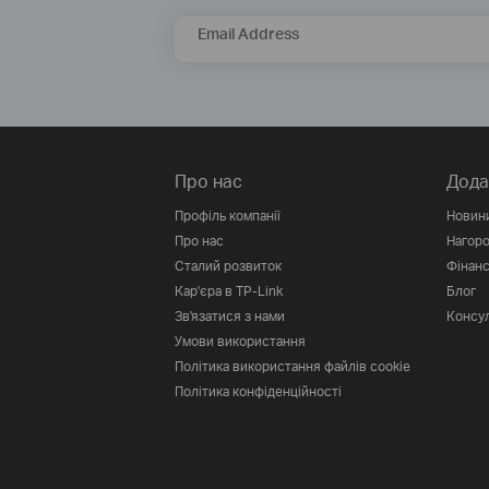
Email Address
Про нас
Дода
Профіль компанії
Новин
Про нас
Нагор
Сталий розвиток
Фінанс
Кар'єра в TP-Link
Блог
Зв'язатися з нами
Консул
Умови використання
Політика використання файлів cookie
Політика конфіденційності