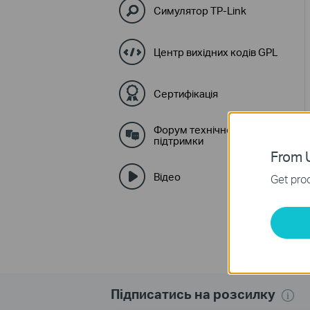
Симулятор TP-Link
Центр вихідних кодів GPL
Сертифікація
Форум технічної
підтримки
From U
Відео
Get prod
Підписатись на розсилку