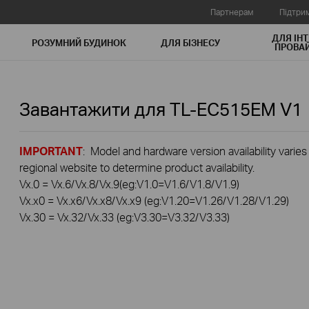
Партнерам
Підтри
ДЛЯ ІНТ
РОЗУМНИЙ БУДИНОК
ДЛЯ БIЗНЕСУ
ПРОВАЙ
Завантажити для
TL-EC515EM
V1
IMPORTANT
: Model and hardware version availability varies
regional website to determine product availability.
Vx.0 = Vx.6/Vx.8/Vx.9(eg:V1.0=V1.6/V1.8/V1.9)
Vx.x0 = Vx.x6/Vx.x8/Vx.x9 (eg:V1.20=V1.26/V1.28/V1.29)
Vx.30 = Vx.32/Vx.33 (eg:V3.30=V3.32/V3.33)