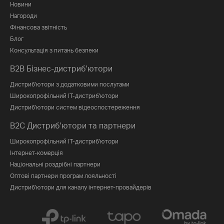
Новини
Нагороди
Фінансова звітність
Блог
Консультація з питань безпеки
B2B Бізнес-дистриб'ютори
Дистриб'ютори з додатковими послугами
Широкопрофільний IT-дистриб'ютори
Дистриб'ютори систем відеоспостереження
B2C Дистриб'ютори та партнери
Широкопрофільний IT-дистриб'ютори
Інтернет-комерція
Національні роздрібні партнери
Оптові партнери програм лояльності
Дистриб'ютори для каналу інтернет-провайдерів