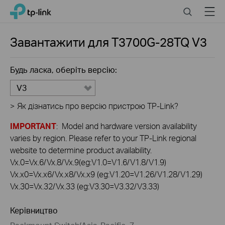
Click
Search
Menu
TP-Link, Reliably Smart
to
skip
the
Завантажити для
T3700G-28TQ
V3
navigation
bar
Будь ласка, оберіть версію:
V3
>
Як дізнатись про версію пристрою TP-Link?
IMPORTANT
: Model and hardware version availability
varies by region. Please refer to your TP-Link regional
website to determine product availability.
Vx.0=Vx.6/Vx.8/Vx.9(eg:V1.0=V1.6/V1.8/V1.9)
Vx.x0=Vx.x6/Vx.x8/Vx.x9 (eg:V1.20=V1.26/V1.28/V1.29)
Vx.30=Vx.32/Vx.33 (eg:V3.30=V3.32/V3.33)
Керівництво