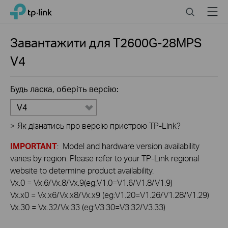
Click
Search
Menu
TP-Link, Reliably Smart
to
skip
the
Завантажити для
T2600G-28MPS
navigation
V4
bar
Будь ласка, оберіть версію:
V4
>
Як дізнатись про версію пристрою TP-Link?
IMPORTANT
: Model and hardware version availability
varies by region. Please refer to your TP-Link regional
website to determine product availability.
Vx.0 = Vx.6/Vx.8/Vx.9(eg:V1.0=V1.6/V1.8/V1.9)
Vx.x0 = Vx.x6/Vx.x8/Vx.x9 (eg:V1.20=V1.26/V1.28/V1.29)
Vx.30 = Vx.32/Vx.33 (eg:V3.30=V3.32/V3.33)