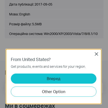
Дата публікації:
2017-09-05
Мова:
English
Розмір файлу:
5.5MB
Операційна система: Win2000/XP/2003/Vista/7/8/8.1/10
Close
From United States?
Get products, events and services for your region.
Підписатись на розсилку
Вперед
Email Address
Sign Up
Other Option
Ми в соцмережах