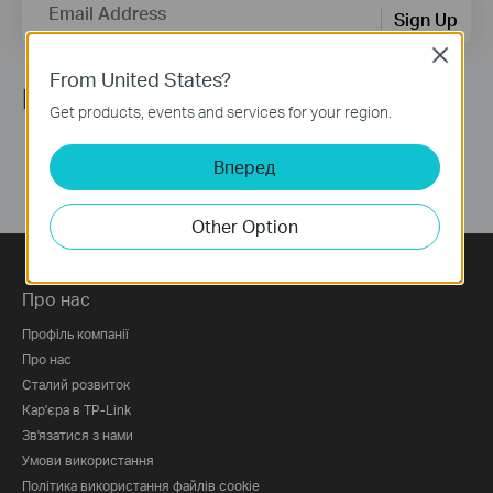
Email Address
Sign Up
Close
From United States?
Ми в соцмережах
Get products, events and services for your region.
Вперед
Other Option
Про нас
Профіль компанії
Про нас
Сталий розвиток
Кар'єра в TP-Link
Зв'язатися з нами
Умови використання
Політика використання файлів cookie