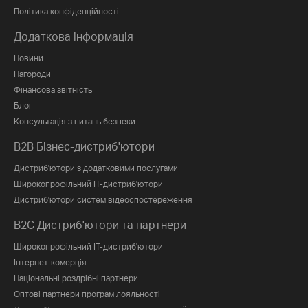
Політика конфіденційності
Додаткова інформація
Новини
Нагороди
Фінансова звітність
Блог
Консультація з питань безпеки
B2B Бізнес-дистриб'ютори
Дистриб'ютори з додатковими послугами
Широкопрофільний IT-дистриб'ютори
Дистриб'ютори систем відеоспостереження
B2C Дистриб'ютори та партнери
Широкопрофільний IT-дистриб'ютори
Інтернет-комерція
Національні роздрібні партнери
Оптові партнери програм лояльності