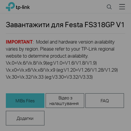
Click
Search
Menu
TP-Link, Reliably Smart
to
skip
the
Завантажити для
Festa FS318GP
V1
navigation
bar
IMPORTANT
: Model and hardware version availability
varies by region. Please refer to your TP-Link regional
website to determine product availability.
Vx.0=Vx.6/Vx.8/Vx.9(eg:V1.0=V1.6/V1.8/V1.9)
Vx.x0=Vx.x6/Vx.x8/Vx.x9 (eg:V1.20=V1.26/V1.28/V1.29)
Vx.30=Vx.32/Vx.33 (eg:V3.30=V3.32/V3.33)
Відео з
MIBs Files
FAQ
налаштування
Додатки