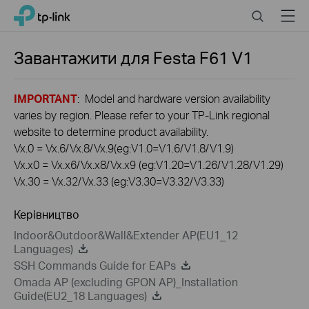
Click
Search
Menu
TP-Link, Reliably Smart
to
skip
the
Завантажити для
Festa F61
V1
navigation
bar
IMPORTANT
: Model and hardware version availability
varies by region. Please refer to your TP-Link regional
website to determine product availability.
Vx.0 = Vx.6/Vx.8/Vx.9(eg:V1.0=V1.6/V1.8/V1.9)
Vx.x0 = Vx.x6/Vx.x8/Vx.x9 (eg:V1.20=V1.26/V1.28/V1.29)
Vx.30 = Vx.32/Vx.33 (eg:V3.30=V3.32/V3.33)
Керівництво
Indoor&Outdoor&Wall&Extender AP(EU1_12
Languages)
SSH Commands Guide for EAPs
Omada AP (excluding GPON AP)_Installation
Guide(EU2_18 Languages)