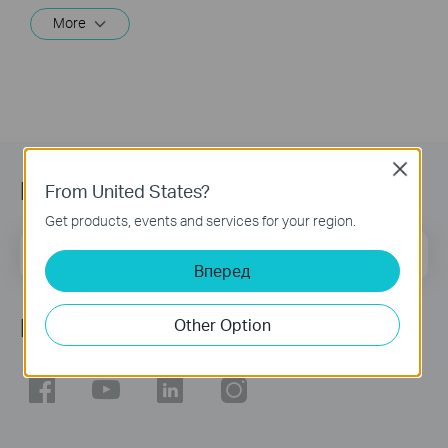
More
Close
Підписатись на розсилку
From United States?
Get products, events and services for your region.
Email Address
Sign Up
Вперед
Ми в соцмережах
Other Option