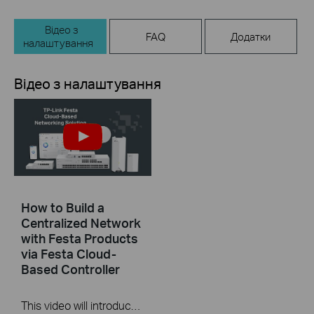
Відео з
FAQ
Додатки
налаштування
Відео з налаштування
How to Build a
Centralized Network
with Festa Products
via Festa Cloud-
Based Controller
This video will introduce TP-Link Festa cloud-based networking solution and some basic network configuration.