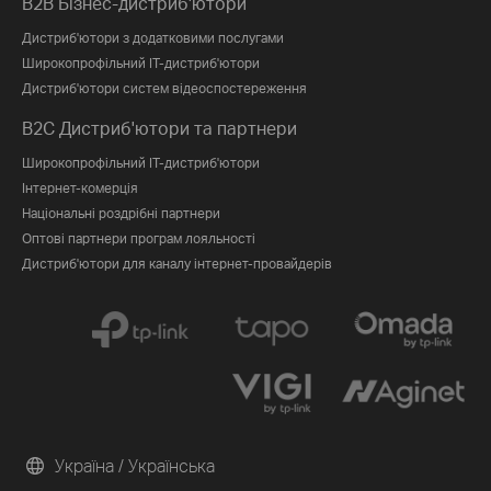
B2B Бізнес-дистриб'ютори
Дистриб'ютори з додатковими послугами
Широкопрофільний IT-дистриб'ютори
Дистриб'ютори систем відеоспостереження
B2C Дистриб'ютори та партнери
Широкопрофільний IT-дистриб'ютори
Інтернет-комерція
Національні роздрібні партнери
Оптові партнери програм лояльності
Дистриб'ютори для каналу інтернет-провайдерів
Україна / Українська