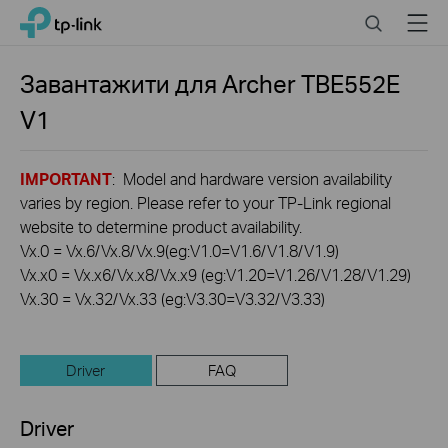
Click
Search
Menu
TP-Link, Reliably Smart
to
skip
the
Завантажити для
Archer TBE552E
navigation
V1
bar
IMPORTANT
: Model and hardware version availability
varies by region. Please refer to your TP-Link regional
website to determine product availability.
Vx.0 = Vx.6/Vx.8/Vx.9(eg:V1.0=V1.6/V1.8/V1.9)
Vx.x0 = Vx.x6/Vx.x8/Vx.x9 (eg:V1.20=V1.26/V1.28/V1.29)
Vx.30 = Vx.32/Vx.33 (eg:V3.30=V3.32/V3.33)
Driver
FAQ
Driver