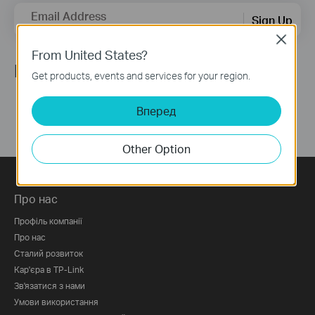
Email Address
Sign Up
Close
From United States?
Ми в соцмережах
Get products, events and services for your region.
Вперед
Other Option
Про нас
Профіль компанії
Про нас
Сталий розвиток
Кар'єра в TP-Link
Зв'язатися з нами
Умови використання