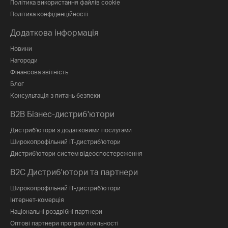
Політика використання файлів cookie
Політика конфіденційності
Додаткова інформація
Новини
Нагороди
Фінансова звітність
Блог
Консультація з питань безпеки
B2B Бізнес-дистриб'ютори
Дистриб'ютори з додатковими послугами
Широкопрофільний IT-дистриб'ютори
Дистриб'ютори систем відеоспостереження
B2C Дистриб'ютори та партнери
Широкопрофільний IT-дистриб'ютори
Інтернет-комерція
Національні роздрібні партнери
Оптові партнери програм лояльності