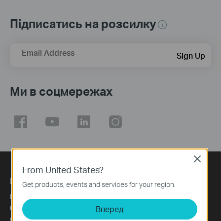
Підписатись на розсилку
Email Address
Sign Up
Ми в соцмережах
Close
From United States?
Про нас
Get products, events and services for your region.
Профіль компанії
Вперед
Про нас
Сталий розвиток