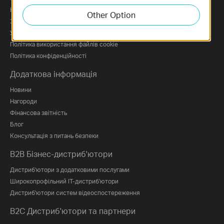
Кар'єра в TP-Link
Other Option
Зв'язатися з нами
Умови використання
Політика використання файлів cookie
Політика конфіденційності
Додаткова інформація
Новини
Нагороди
Фінансова звітність
Блог
Консультація з питань безпеки
B2B Бізнес-дистриб'ютори
Дистриб'ютори з додатковими послугами
Широкопрофільний IT-дистриб'ютори
Дистриб'ютори систем відеоспостереження
B2C Дистриб'ютори та партнери