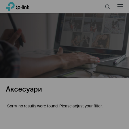
Click
Search
Menu
TP-Link, Reliably Smart
to
skip
the
navigation
bar
Аксесуари
Sorry, no results were found. Please adjust your filter.