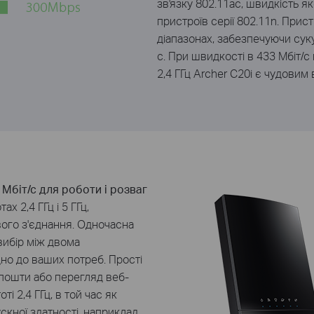
зв'язку 802.11ac, швидкість 
пристроїв серії 802.11n. Прис
діапазонах, забезпечуючи суку
с. При швидкості в 433 Мбіт/с н
2,4 ГГц Archer С20i є чудовим
М
біт
/с
для
роботи і розваг
отах
2,4
ГГц
і 5
ГГц,
ого з'єднання
.
Одночасна
вибір
між двома
дно
до ваших потреб
.
Прості
 пошти або
перегляд
веб-
оті 2,4
ГГц,
в
той час як
скної здатності
, наприклад,