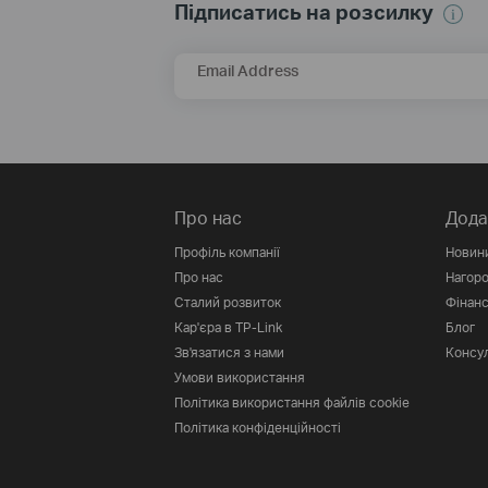
Підписатись на розсилку
Email Address
Про нас
Дода
Профіль компанії
Новин
Про нас
Нагор
Сталий розвиток
Фінанс
Кар'єра в TP-Link
Блог
Зв'язатися з нами
Консул
Умови використання
Політика використання файлів cookie
Політика конфіденційності