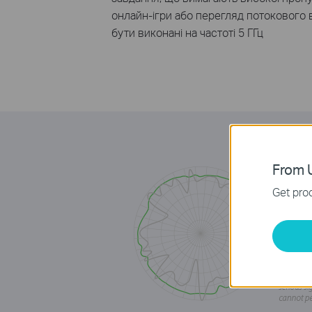
онлайн
-ігри
або
перегляд потокового 
бути
виконані
на
частоті 5
ГГц
From U
Get prod