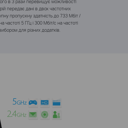
якого в 3 рази перевищує можливості
трій передає дані в двох частотних
пну пропускну здатність до 733 Мбіт /
а частоті 5 ГГц і 300 Мбіт/с на частоті
 вибором для різних додаткiв.