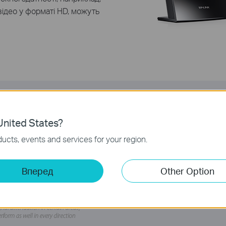
відео
у форматі
HD,
можуть
nited States?
Стабільний
всеспрямований
Наявність 3
дводіапазонних
ан
ucts, events and services for your region.
підтримувати
високу швидкість
це забезпечить
неймовірну
зо
Вперед
Other Option
також
надійність з'єднання
в
бу
офісу.