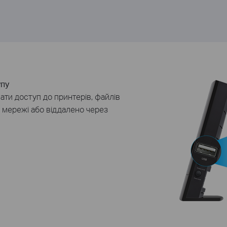
упу
ати
доступ
до принтерів
, файлів
 мережі
або
віддалено
через