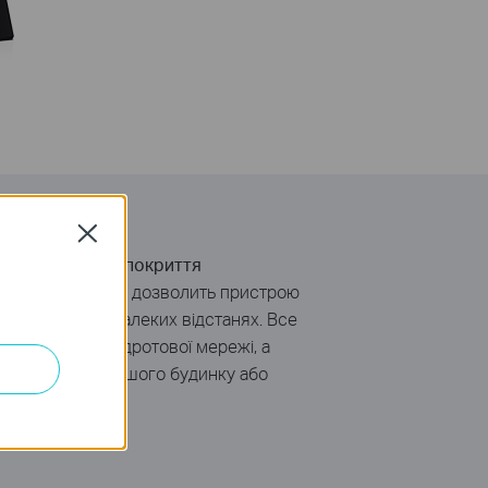
Close
сигнал
і
чудове покриття
тен
в
сукупності
дозволить пристрою
 з'єднання
на
далеких відстанях
.
Все
ну
покриття бездротової мережі
, а
дь-якій точці
вашого будинку
або