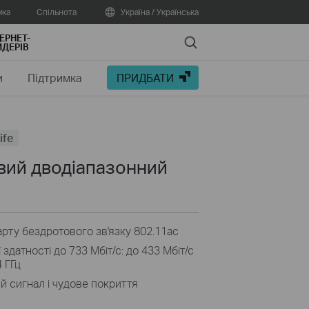
мка
Спільнота
Україна / Українська
ЕРНЕТ-
Search
ДЕРІВ
и
Підтримка
ПРИДБАТИ
ife
вий дводіапазонний
арту бездротового зв'язку 802.11ac
здатності до 733 Мбіт/с: до 433 Мбіт/с
4 ГГц
 сигнал і чудове покриття