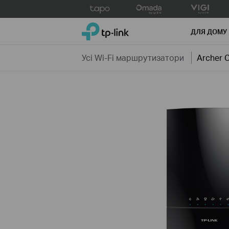
Click
to
TP-Link, Reliably Smart
skip
ДЛЯ ДОМУ
the
navigation
Усі Wi-Fi маршрутизатори
Archer 
bar