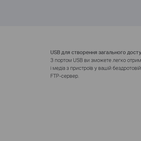
USB для створення загального дост
З портом USB
ви зможете
легко
отрим
і
медіа
з
пристроїв
у вашій
бездротовій
FTP
-сервер.