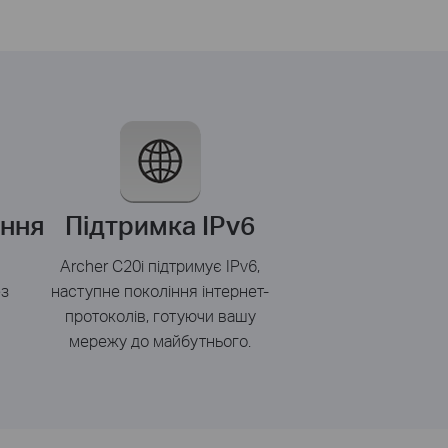
ання
Підтримка
IPv6
Archer C20i
підтримує
IPv6,
ез
наступне
покоління
інтернет-
протоколів
,
готуючи
вашу
мережу
до майбутнього
.