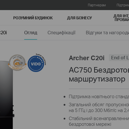
Партнерам
Підтри
ДЛЯ ІНТ
РОЗУМНИЙ БУДИНОК
ДЛЯ БIЗНЕСУ
ПРОВАЙ
C20i
Огляд
Специфікації
Відгуки та нагород
Archer C20i
End of L
AC750 Бездрото
маршрутизатор
Підтримка новітнього станд
Загальний обсяг пропускної 
на 5 ГГц і до 300 Мбіт/с на 2,
Стабільний всенаправленний
бездротової мережі