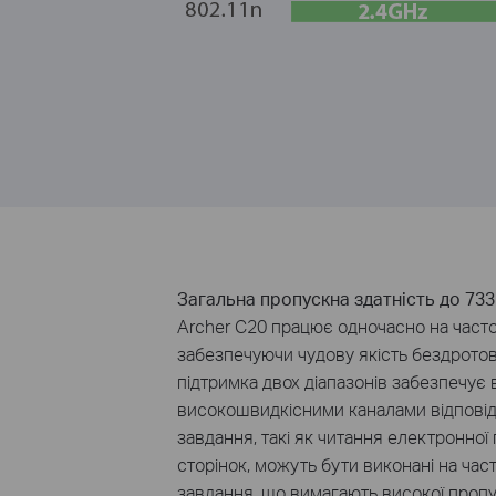
Загальна пропускна
здатність
до 733
Archer
С2
0
працює одночасно
на
част
забезпечуючи чудову якість
бездротов
підтримка
двох діапазонів
забезпечує 
високошвидкісними
каналами
відпові
завдання, такі
як читання
електронної
сторінок
, можуть бути виконані
на
част
завдання, що вимагають
високої пропу