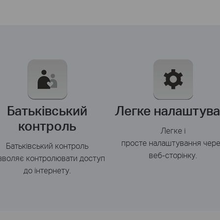
Батьківський
Легке налаштув
контроль
Легке і
просте
налаштування
чер
Батьківський
контроль
веб-
сторінку
.
зволяє контролювати
доступ
до інтернету
.