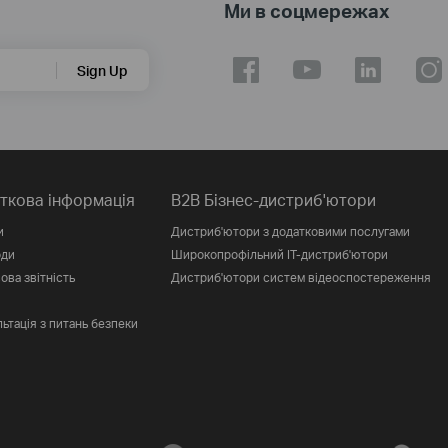
Ми в соцмережах
Sign Up
ткова інформація
B2B Бізнес-дистриб'ютори
и
Дистриб'ютори з додатковими послугами
оди
Широкопрофільний IT-дистриб'ютори
ова звітність
Дистриб'ютори систем відеоспостереження
ьтація з питань безпеки