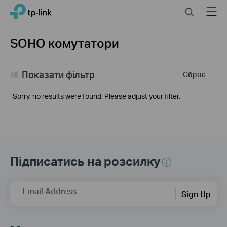
Click
Search
Menu
TP-Link, Reliably Smart
to
skip
the
SOHO комутатори
navigation
bar
Показати фільтр
Сброс
Sorry, no results were found. Please adjust your filter.
Підписатись на розсилку
Email Address
Sign Up