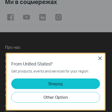
Ми в соцмережах
Про нас
Профіль компанії
Close
Про нас
From United States?
Сталий розвиток
Get products, events and services for your region.
Кар'єра в TP-Link
Зв'язатися з нами
Вперед
Умови використання
Політика використання файлів cookie
Політика конфіденційності
Other Option
Додаткова інформація