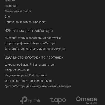
Новини
Нагороди
Фінансова звітність
Блог
Консультація з питань безпеки
B2B Бізнес-дистриб'ютори
Дистриб'ютори з додатковими послугами
Широкопрофільний IT-дистриб'ютори
Дистриб'ютори систем відеоспостереження
B2C Дистриб'ютори та партнери
Широкопрофільний IT-дистриб'ютори
Інтернет-комерція
Національні роздрібні партнери
Оптові партнери програм лояльності
Дистриб'ютори для каналу інтернет-провайдерів