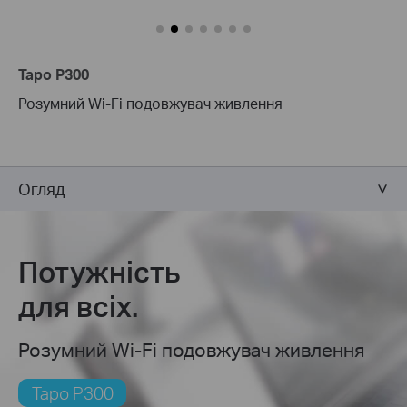
Tapo P300
Розумний Wi-Fi подовжувач живлення
Огляд
Потужність
для всіх.
Розумний Wi-Fi подовжувач живлення
Tapo P300