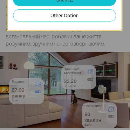
Функції розкладу та таймера дозволяють
створювати тижневий розклад і плани
Other Option
зворотного відліку. Уся ваша підключена
електроніка автоматично працюватиме у
встановлений час, роблячи ваше життя
розумним, зручним і енергозберігаючим.
Зовнішнє
освітлення
22:30
Торшер
Пн, Ср, Нд
07:00
ранку
Будні
Вентилятор
50
хвилин
Відлік