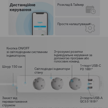
Дистанційне
Розклад & Таймер
керування
Просте налаштування
Кнопка ON/OFF
3×розумні розетки
зі світлодіодним системним
Індивідуальне керування за
індикатором
допомогою програми або
голосових команд.
1×порт USB-C
Шнур 150 см
Світлодіодні індикатори
PD 18Вт¹
стану
Захист від
2×порти USB-A
перевантаження
QC3.0 18 Вт¹
струмом