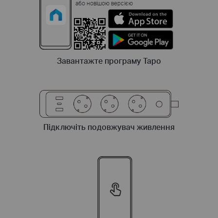
або новішою версією
Завантажте програму Tapo
Підключіть подовжувач живлення