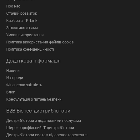
Про нас
Сталий розвиток
Кар'єра в TP-Link
Зв'язатися з нами
Умови використання
Політика використання файлів cookie
Політика конфіденційності
Додаткова інформація
Новини
Нагороди
Фінансова звітність
Блог
Консультація з питань безпеки
B2B Бізнес-дистриб'ютори
Дистриб'ютори з додатковими послугами
Широкопрофільний IT-дистриб'ютори
Дистриб'ютори систем відеоспостереження