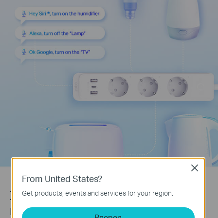
Close
From United States?
Живіть розумніше, попередньо
Get products, events and services for your region.
встановивши час
Вперед