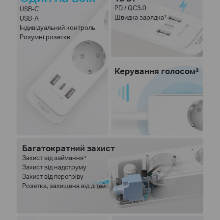
PD / QC3.0
USB-C
Швидка зарядка¹
USB-A
Індивідуальний контроль
Розумні розетки
Керування голосом²
Багатократний захист
Захист від займання³
Захист від надструму
Захист від перегріву
Розетка, захищена від дітей