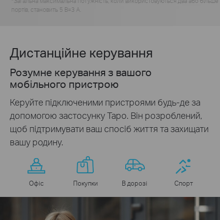
*
Загальна максимальна потужність, коли використовуються два або більше
портів, становить 5 В=3 А.
Дистанційне керування
Розумне керування з вашого
мобільного пристрою
Керуйте підключеними пристроями будь-де за
допомогою застосунку Tapo. Він розроблений,
щоб підтримувати ваш спосіб життя та захищати
вашу родину.
Офіс
Покупки
В дорозі
Спорт