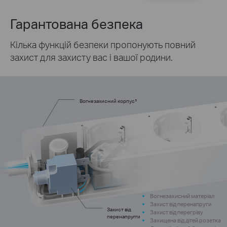
Гарантована безпека
Кілька функцій безпеки пропонують повний
захист для захисту вас і вашої родини.
Вогнезахисний корпус³
Вогнезахисний матеріал
Захист від перенапруги
Захист від
Захист від перегріву
перенапругги
Захищена від дітей розетка