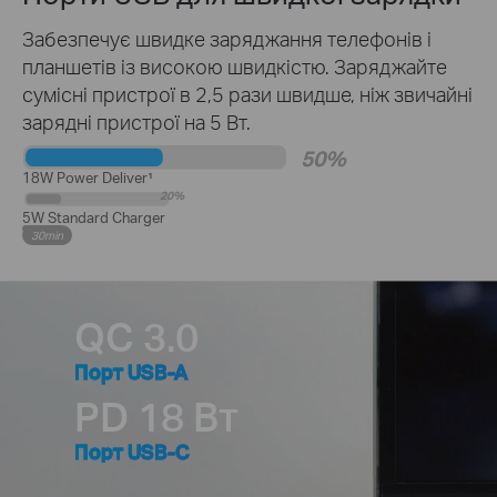
Забезпечує швидке заряджання телефонів і
планшетів із високою швидкістю. Заряджайте
сумісні пристрої в 2,5 рази швидше, ніж звичайні
зарядні пристрої на 5 Вт.
50%
18W Power Deliver¹
20%
5W Standard Charger
30min
QC 3.0
Порт USB-A
PD 18 Вт
Порт USB-C