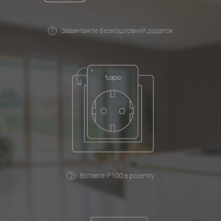
Завантажте безкоштовний додаток
Вставте P100 в розетку