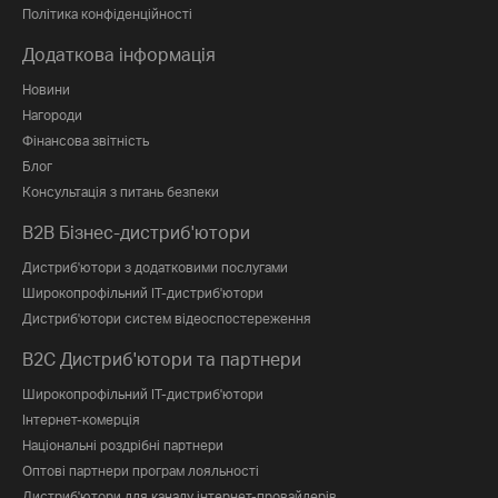
Політика конфіденційності
Додаткова інформація
Новини
Нагороди
Фінансова звітність
Блог
Консультація з питань безпеки
B2B Бізнес-дистриб'ютори
Дистриб'ютори з додатковими послугами
Широкопрофільний IT-дистриб'ютори
Дистриб'ютори систем відеоспостереження
B2C Дистриб'ютори та партнери
Широкопрофільний IT-дистриб'ютори
Інтернет-комерція
Національні роздрібні партнери
Оптові партнери програм лояльності
Дистриб'ютори для каналу інтернет-провайдерів