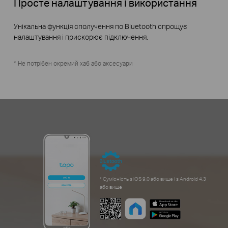
Просте налаштування і використання
Унікальна функція сполучення по Bluetooth спрощує
налаштування і прискорює підключення.
* Не потрібен окремий хаб або аксесуари
* Сумісність з iOS 9.0 або вище і з Android 4.3
або вище