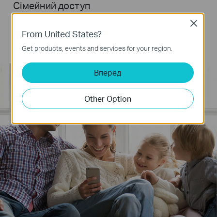
Сімейний доступ
Ви можете ділитися правами доступу і управління з членами
Close
родини, економлячи час і спрощуючи використання
From United States?
пристрою особливо для людей похилого віку.
Get products, events and services for your region.
Вперед
Other Option