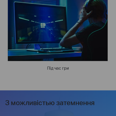
Під час гри
З можливістью затемнення