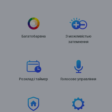
Багатобарвна
З можливістью
затемнення
Розклад і таймер
Голосове управління