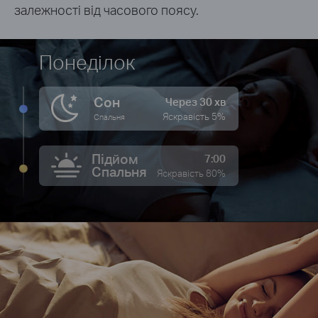
залежності від часового поясу.
Понеділок
Сон
Через 30 хв
Яскравість 5%
Спальня
Підйом
7:00
Спальня
Яскравість 80%