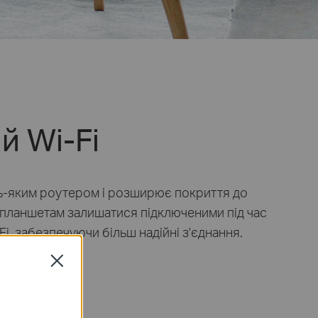
ий
Wi-Fi
дь-яким роутером і розширює покриття до
 планшетам залишатися підключеними під час
Fi
, забезпечуючи більш надійні з'єднання.
Close