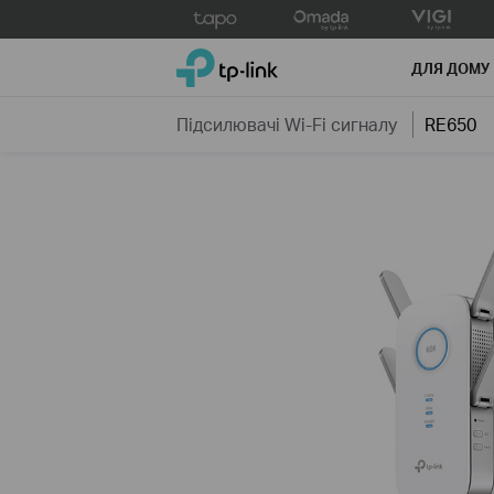
Click
to
TP-Link, Reliably Smart
skip
ДЛЯ ДОМУ
the
navigation
Підсилювачi Wi-Fi сигналу
RE650
bar