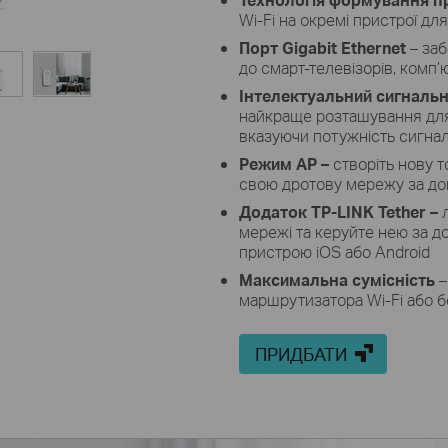
Wi-Fi на окремі пристрої дл
Порт Gigabit Ethernet
– за
до смарт-телевізорів, комп’
Інтелектуальний сигнальн
найкраще розташування для
вказуючи потужність сигна
Режим AP –
створіть нову 
свою дротову мережу за до
Додаток TP-LINK Tether –
мережі та керуйте нею за д
пристрою iOS або Android
Максимальна сумісність
–
маршрутизатора Wi-Fi або б
ПРИДБАТИ