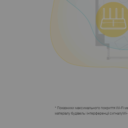
*
Показники максимального покриття Wi-Fi мер
матеріалу будівель і інтерференції сигналу
Wi-