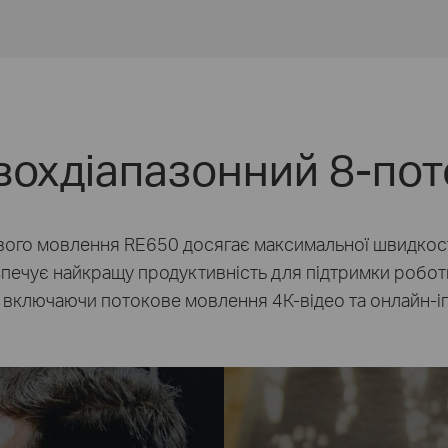
вохдіапазонний 8-по
вого мовлення
RE650 досягає максимальної швидкос
езпечує найкращу продуктивність для підтримки робо
, включаючи потокове мовлення
4К-відео
та
онлайн-і