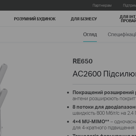
Партнерам
Підтри
ДЛЯ ІНТ
РОЗУМНИЙ БУДИНОК
ДЛЯ БIЗНЕСУ
ПРОВАЙ
Огляд
Специфікаці
RE650
AC2600 Підсилюв
Покращений розширений р
антени розширюють покритт
8 потоки для дводіапазон
швидкість 800 Мбіт/с на 2,4 
4×4 MU-MIMO**
– одночасн
для 4-кратного підвищення
Технологія формування 