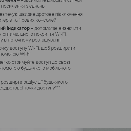
я посилення з’єднань
безпечує швидке дротове підключення
ютерів та ігрових консолей
ий індикатор –
допомагає визначити
 оптимального покриття Wi-Fi,
лу в поточному розташуванні
точку доступу Wi-Fi, щоб розширити
помогою Wi-Fi
легко отримуйте доступ до своєї
опомогою будь-якого мобільного
 розширте радіус дії будь-якого
ездротової точки доступу
***