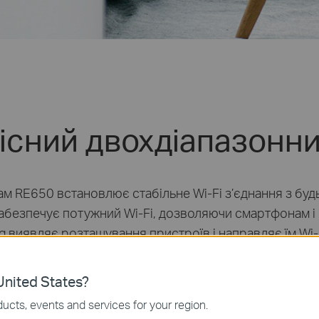
існий двохдіапазонн
ам RE650 встановлює стабільне Wi-Fi з’єднання з бу
абезпечує потужний
Wi-Fi
, дозволяючи смартфонам і
g виявляє розташування пристроїв і направляє їм
Wi-
nited States?
ucts, events and services for your region.