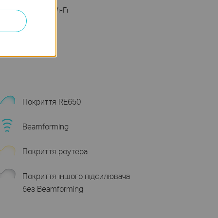
сть
з будь-яким Wi-Fi
роутером
Покриття RE650
Beamforming
Покриття роутера
Покриття іншого підсилювача
без Beamforming