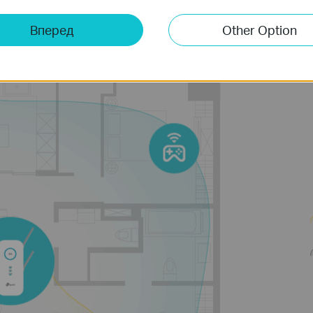
процесор
4 антени
Сумісні
Вперед
Other Option