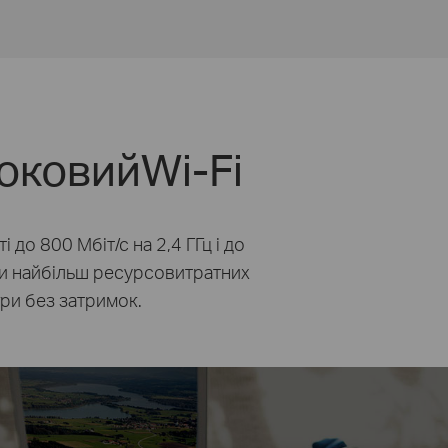
токовий
Wi-Fi
ті до
800 Мбіт/с
на
2,4 ГГц
і до
ти найбільш ресурсовитратних
гри
без затримок.