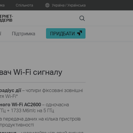
мка
Спільнота
Україна / Українська
ЕРНЕТ-
Search
ДЕРІВ
ї
Підтримка
ПРИДБАТИ
ач Wi-Fi сигналу
адіус дії
– чотири фіксовані зовнішні
я Wi-Fi
*
ного Wi-Fi AC2600
– одночасна
ГГц + 1733 Мбіт/с на 5 ГГц
а передача даних на кілька пристроїв
 продуктивності
променя
– надсилайте цільовий сигнал