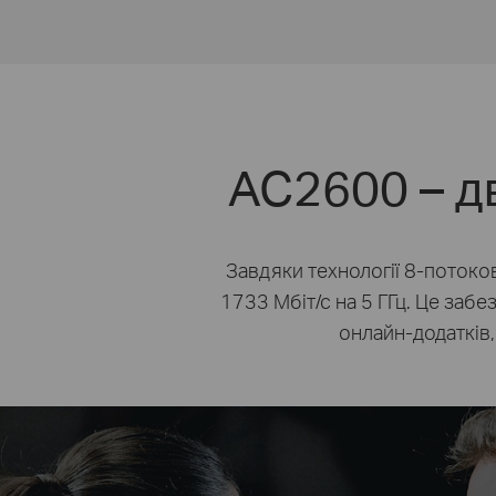
AC2600 – д
Завдяки технології
8-потоко
1733 Мбіт/с
на
5 ГГц
. Це заб
онлайн-додатків