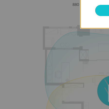
880 МГц
двоядерний 