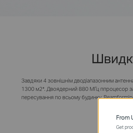
Швидк
Завдяки 4 зовнішнім дводіапазонним антенн
1300 м2
*
.
Двоядерний
880 МГц
ппроцесор з
пересування по всьому будинку.
Beamformin
From U
Get prod