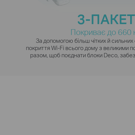
покращити потужність та ефективніст
високого трафіку. Незалежно від того, 
3-ПАКЕ
екранів або пристроїв включено одно
Біль
може насолоджуватися більш ефект
мережею, яка завантажується швидш
Покриває до 660 к
†
зниження продуктивності.
За допомогою більш чітких й сильних
покриття Wi-Fi всього дому з великими п
разом, щоб поєднати блоки Deco, забез