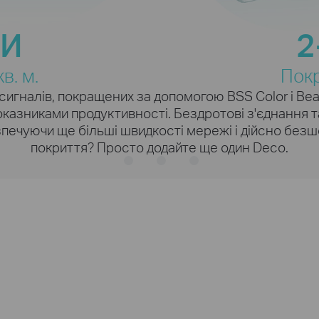
ь в умовах
при
1024-QAM
Вища швидкі
скільки
ТИ
2
часно, кожен
ше даних закодовано
символів
ивною
одночасно
е без
в. м.
Покр
Потокове передавання 4K
Швидкість на 1
 сигналів, покращених за допомогою BSS Color і B
оказниками продуктивності. Бездротові з'єднання 
печуючи ще більші швидкості мережі і дійсно без
Висока швидкість з
покриття? Просто додайте ще один Deco.