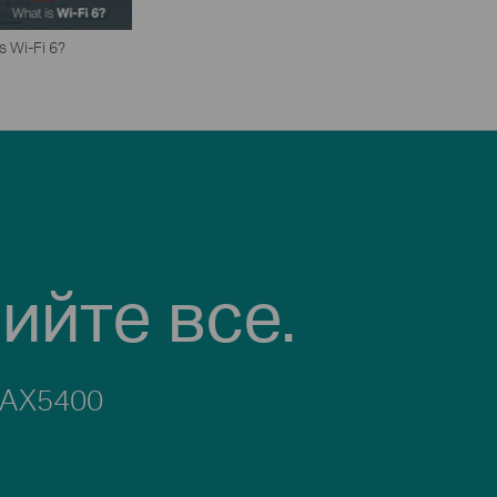
s Wi-Fi 6?
ийте все.
у AX5400