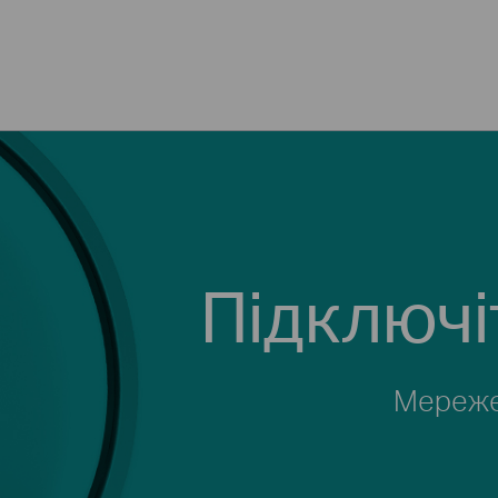
Підключі
Мережев