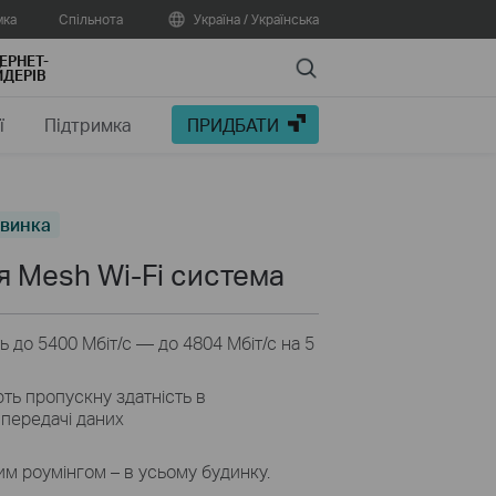
мка
Спільнота
Україна / Українська
ЕРНЕТ-
Search
ДЕРІВ
ї
Підтримка
ПРИДБАТИ
винка
 Mesh Wi-Fi система
ь до 5400 Мбіт/с — до 4804 Мбіт/с на 5
ь пропускну здатність в
 передачі даних
им роумінгом – в усьому будинку.