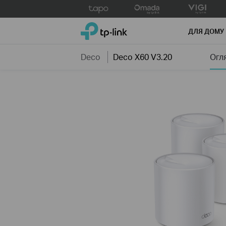
Click
to
TP-Link, Reliably Smart
skip
ДЛЯ ДОМУ
the
navigation
Deco
Deco X60 V3.20
Огл
bar