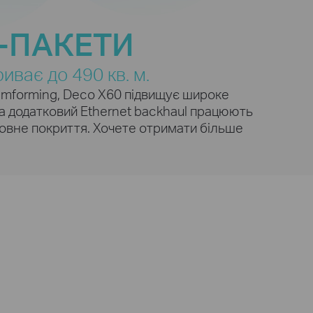
строїв
сть
-ПАКЕТИ
иває до 490 кв. м.
Потокове
1%
передавання
eamforming, Deco X60 підвищує широке
1080P
та додатковий Ethernet backhaul працюють
шовне покриття. Хочете отримати більше
авантаження
Розумний будинок
Пристрої