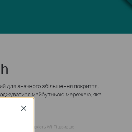
sh
ий для значного збільшення покриття,
солоджуватися майбутньою мережею, яка
Close
Швидкість Wi-Fi швидше