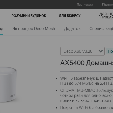
Партнерам
Підтри
ДЛЯ ІНТ
РОЗУМНИЙ БУДИНОК
ДЛЯ БIЗНЕСУ
ПРОВАЙ
яд
Як працює Deco Mesh
Додаток
Специфікаці
Deco X60 V3.20
Но
AX5400 Домашня
Wi-Fi 6 забезпечує швидкіст
ГГц і до 574 Мбіт/с на 2,4 ГГц.
OFDMA і MU-MIMO збільшуют
чотири рази для одночасної
великій кількості пристроїв.
Покриття Wi-Fi 6 з безшовн