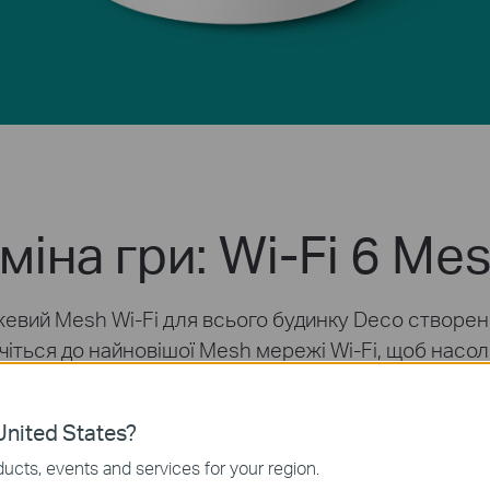
міна гри: Wi-Fi 6 Me
жевий Mesh Wi-Fi для всього будинку Deco створен
лючіться до найновішої Mesh мережі Wi-Fi, щоб на
△
завантажується швидше та з’єднує більше.
nited States?
ucts, events and services for your region.
Більше з'єднань