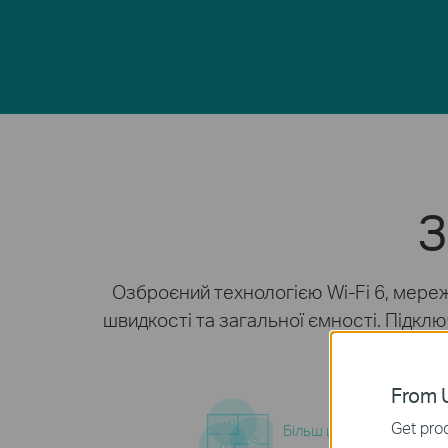
З
Озброєний технологією Wi-Fi 6, мере
швидкості та загальної ємності. Підк
From U
Get prod
Більш широке покриття