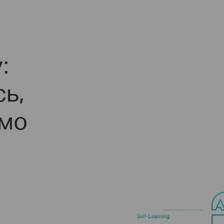
:
сь,
ємо