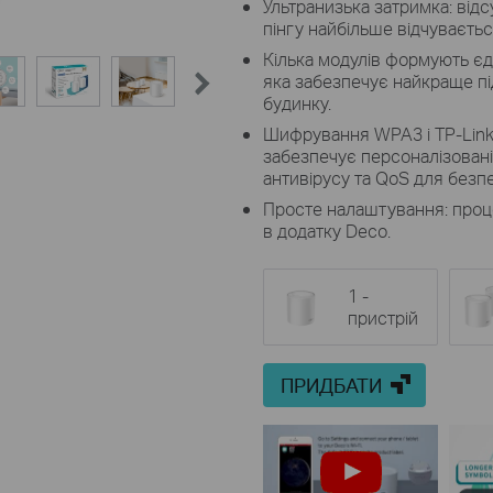
Ультранизька затримка: відс
пінгу найбільше відчуваєтьс
Кілька модулів формують є
яка забезпечує найкраще пі
будинку.
Шифрування WPA3 і TP-Link
забезпечує персоналізовані
антивірусу та QoS для безп
Просте налаштування: проц
в додатку Deco.
1 -
пристрій
ПРИДБАТИ