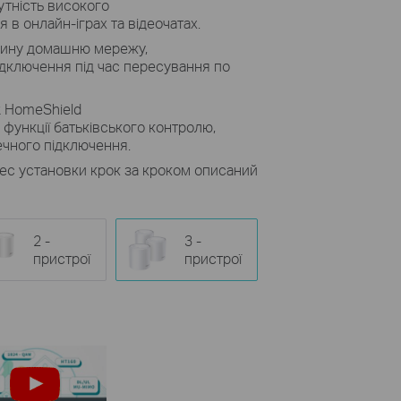
утність високого
я в онлайн-іграх та відеочатах.
дину домашню мережу,
дключення під час пересування по
 HomeShield
 функції батьківського контролю,
ечного підключення.
ес установки крок за кроком описаний
2 -
3 -
пристрої
пристрої