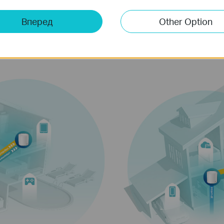
Вперед
Other Option
Перегляд веб-сторінок
сті
з'єдн
IP-камера
чно
Потокове передавання