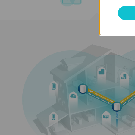
Створено для
більшої кілько
пристроїв
Продукти Deco мають на меті драмати