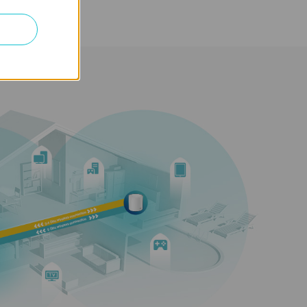
Ігри
8K-стрімінг
ання для понад
150
Телефони та
планшети