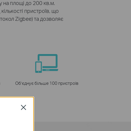
 на площі до 200 кв.м.
кількості пристроїв, що
токол Zigbee) та дозволяє
м
Об’єднує більше 100 пристроїв
Close