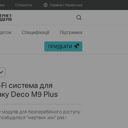
мка
Спільнота
Україна / Українська
ЕРНЕТ-
Search
ДЕРІВ
даток
Специфікації
Підтримка
ПРИДБАТИ
Fi система для
ку Deco M9 Plus
 модулів для безперебійного доступу
 позбудьтеся "мертвих зон" раз і