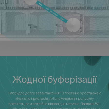
Жодної буферізації
Набридло довге завантаження? З постійно зростаючою
кількістю пристроїв, які споживають пропускну
здатність, вам потрібна відповідна мережа. Завдяки Wi-
Fi стандарту 802.11ac Deco забезпечить безперервне