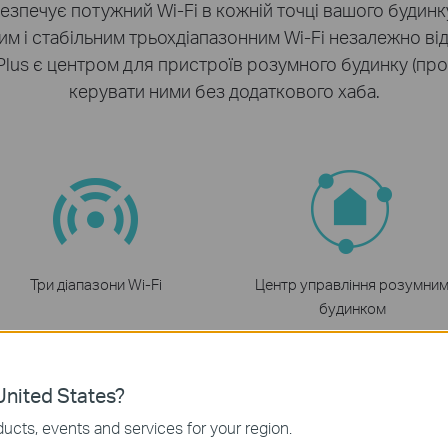
зпечує потужний Wi-Fi в кожній точці вашого будинку
 і стабільним трьохдіапазонним Wi-Fi незалежно від 
lus є центром для пристроїв розумного будинку (про
керувати ними без додаткового хаба.
Три діапазони Wi-Fi
Центр управління розумни
будинком
nited States?
ucts, events and services for your region.