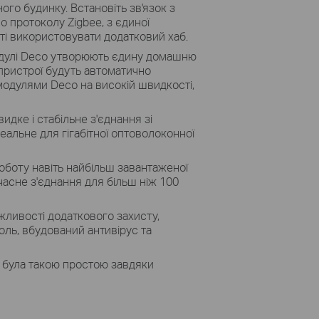
ого будинку. Встановіть зв'язок з
 протоколу Zigbee, з єдиної
ті використовувати додатковий хаб.
одулі Deco утворюють єдину домашню
 пристрої будуть автоматично
одулями Deco на високій швидкості,
идке і стабільне з'єднання зі
деальне для гігабітної оптоволоконної
оботу навіть найбільш завантаженої
асне з'єднання для більш ніж 100
ливості додаткового захисту,
оль, вбудований антивірус та
 була такою простою завдяки