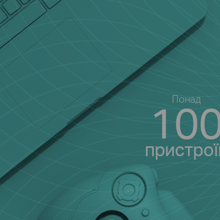
Понад
10
пристрої