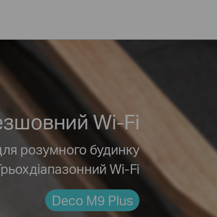
езшовний Wi-Fi
для розумного будинку
рьохдіапазонний Wi-Fi
Deco M9 Plus