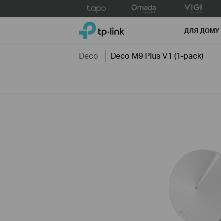
Click
to
TP-Link, Reliably Smart
skip
ДЛЯ ДОМУ
the
navigation
Deco
Deco M9 Plus V1 (1-pack)
bar