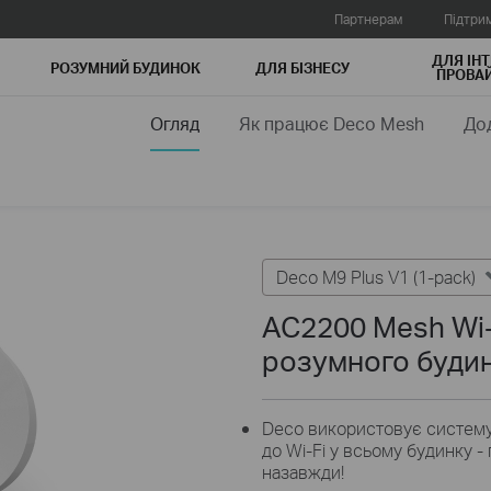
Партнерам
Підтри
ДЛЯ ІНТ
РОЗУМНИЙ БУДИНОК
ДЛЯ БIЗНЕСУ
ПРОВАЙ
Огляд
Як працює Deco Mesh
До
Deco M9 Plus V1 (1-pack)
AC2200 Mesh Wi-
розумного будин
Deco використовує систему
до Wi-Fi у всьому будинку -
назавжди!