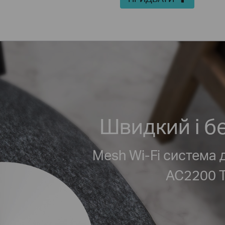
Швидкий і б
Mesh Wi-Fi система 
AC2200 Т