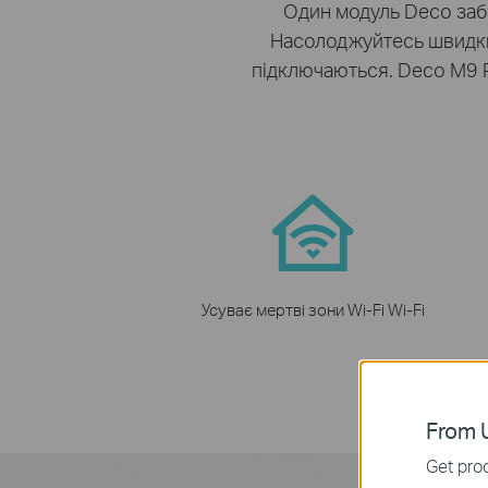
Один модуль Deco забе
Насолоджуйтесь швидким
підключаються. Deco M9 P
Усуває мертві зони Wi-Fi Wi-Fi
From U
Get prod