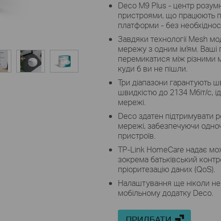
Deco M9 Plus - центр розумн
пристроями, що працюють по
платформи - без необхіднос
Завдяки технології Mesh м
мережу з одним ім'ям. Ваші
перемикатися між різними м
куди б ви не пішли.
Три діапазони гарантують шв
швидкістю до 2134 Мбіт/с, і
мережі.
Deco здатен підтримувати р
мережі, забезпечуючи одноч
пристроїв.
TP-Link HomeCare надає мож
зокрема батьківський контр
пріоритезацію даних (QoS).
Налаштування ще ніколи не
мобільному додатку Deco.
ПРИДБАТИ