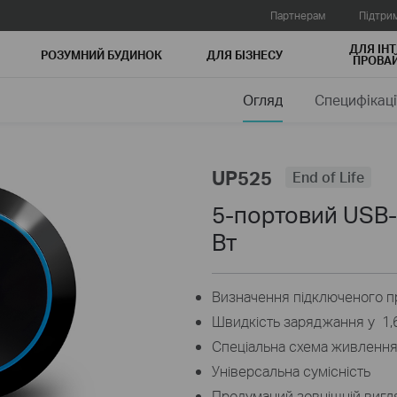
Партнерам
Підтри
ДЛЯ ІНТ
РОЗУМНИЙ БУДИНОК
ДЛЯ БIЗНЕСУ
ПРОВАЙ
Огляд
Специфікаці
UP525
End of Life
5-портовий USB-
Вт
Визначення підключеного п
Швидкість заряджання у 1,
Спеціальна схема живленн
Універсальна сумісність
Продуманий зовнішній вигл