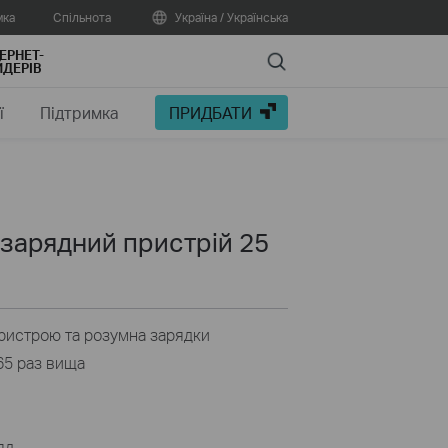
мка
Спільнота
Україна / Українська
ЕРНЕТ-
Search
ДЕРІВ
ї
Підтримка
ПРИДБАТИ
зарядний пристрій 25
ристрою та розумна зарядки
65 раз вища
я
яд