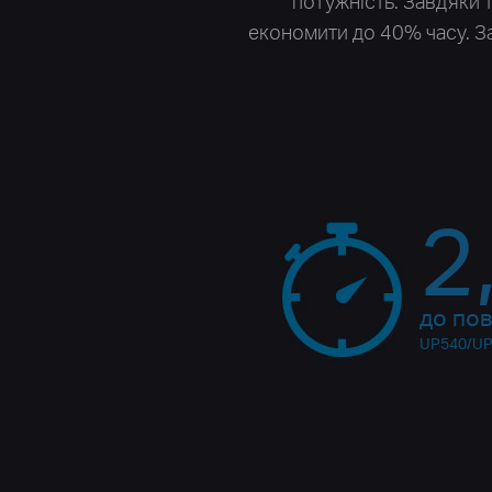
потужність. Завдяки 
економити до 40% часу. За
2
до пов
UP540/UP5