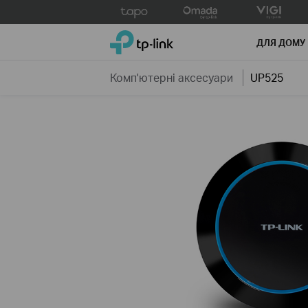
Click
to
TP-Link, Reliably Smart
skip
ДЛЯ ДОМУ
the
navigation
Комп'ютернi аксесуари
UP525
bar