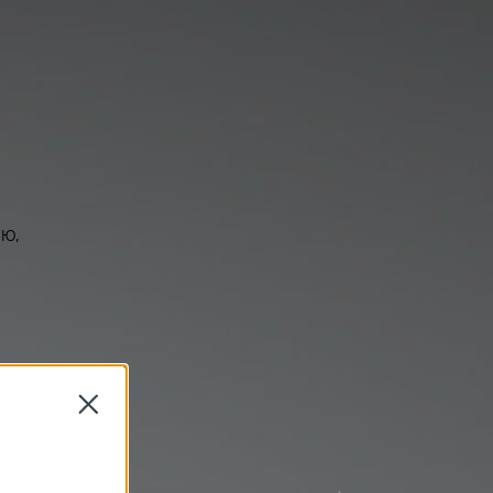
ю,
Close