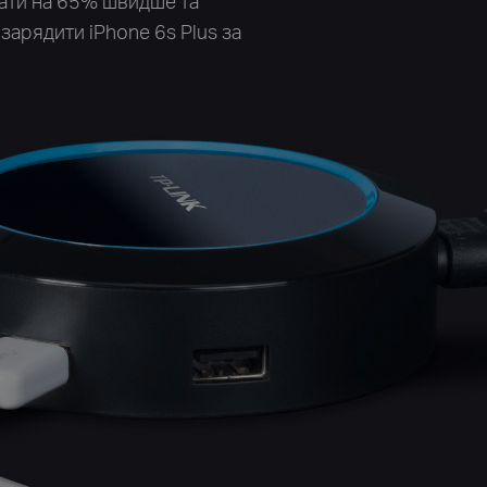
жати на 65% швидше та
зарядити iPhone 6s Plus за