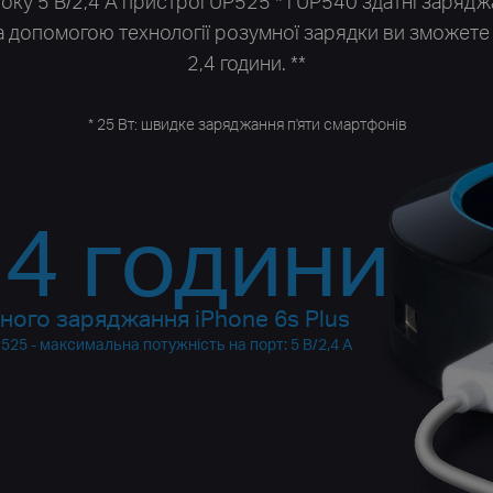
току 5 В/2,4 А пристрої UP525 * і UP540 здатні заряд
 допомогою технології розумної зарядки ви зможете 
2,4 години. **
* 25 Вт: швидке заряджання п'яти смартфонів
,4 години
ного заряджання iPhone 6s Plus
25 - максимальна потужність на порт: 5 В/2,4 A