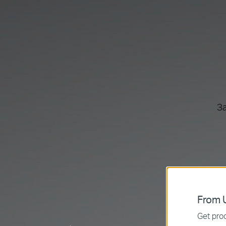
З
From U
Get prod