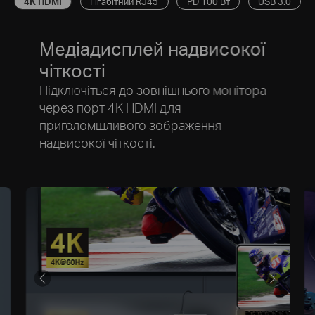
4K HDMI
Гігабітний RJ45
PD 100 Вт
USB 3.0
Медіадисплей надвисокої
чіткості
Підключіться до зовнішнього монітора
через порт 4K HDMI для
приголомшливого зображення
надвисокої чіткості.