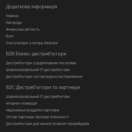
Додаткова інформація
Новини
Нагороди
Фінансова звітність
Блог
Консультація з питань безпеки
B2B Бізнес-дистриб'ютори
Дистриб'ютори з додатковими послугами
Широкопрофільний IT-дистриб'ютори
Дистриб'ютори систем відеоспостереження
B2C Дистриб'ютори та партнери
Широкопрофільний IT-дистриб'ютори
Інтернет-комерція
Національні роздрібні партнери
Оптові партнери програм лояльності
Дистриб'ютори для каналу інтернет-провайдерів