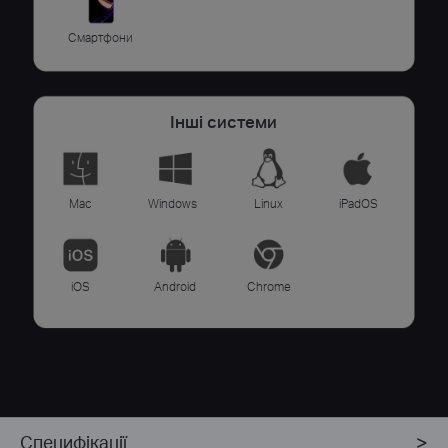
Смартфони
Інші системи
Mac
Windows
Linux
iPadOS
iOS
Android
Chrome
Специфікації