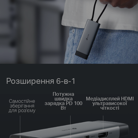
Розширення 6-в-1
Потужна
швидка
Медіадисплей HDMI
Самостійне
зарядка PD 100
ультрависокої
зберігання
Вт
чіткості
для роз'єму