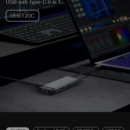
USB-хаб Type-C 6-в-1
UH6120C